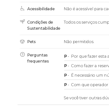
centro histórico antes de concluir o tour.
Acessibilidade
Não é acessível para ca
Depois de cinco horas de excursão, finalizare
Lecce.
Condições de
Todos os serviços cum
Sustentabilidade
Pets
Não permitidos.
Perguntas
P
-
Por que fazer esta a
frequentes
P
-
Como fazer a reser
P
-
É necessário um n
P
-
Com que operador f
Se você tiver outras dú