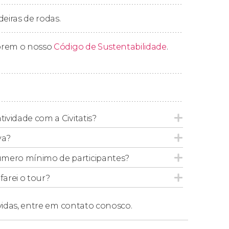
deiras de rodas.
mos a rota com o retorno ao seu hotel de
prem o nosso
Código de Sustentabilidade
.
tividade com a Civitatis?
va?
úmero mínimo de participantes?
arei o tour?
vidas,
entre em contato conosco.