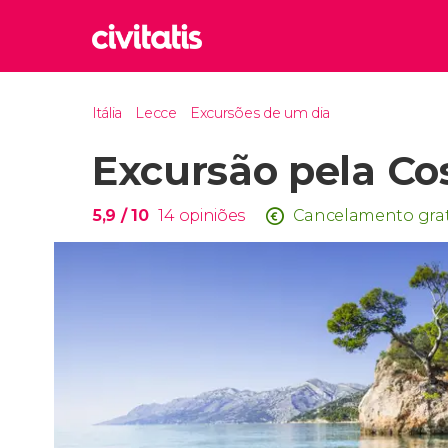
Rom
Itália
Lecce
Excursões de um dia
Itália
Excursão pela Cos
Lond
Reino 
Edim
5,9
/ 10
14
opiniões
Cancelamento grat
Reino 
Marr
Marroc
Istam
Turquia