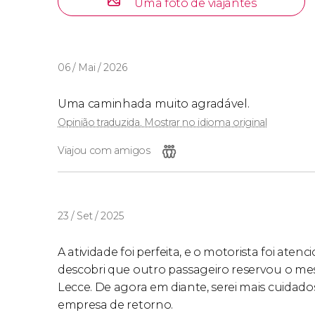
Uma foto de viajantes
06 / Mai / 2026
Uma caminhada muito agradável.
Opinião traduzida. Mostrar no idioma original
Viajou com amigos
23 / Set / 2025
A atividade foi perfeita, e o motorista foi aten
descobri que outro passageiro reservou o m
Lecce. De agora em diante, serei mais cuida
empresa de retorno.