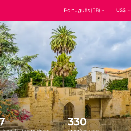
Português (BR)
Top destinos
a
Paris
Nova Yor
França
Estados Uni
res
Florença
Budapes
Unido
Itália
Hungria
burgo
Madrid
Barcelon
Unido
Espanha
Espanha
akech
Amsterdam
Milão
os
Holanda
Itália
bul
Praga
Porto
República Tcheca
Portugal
17
330
Ver todos os destinos