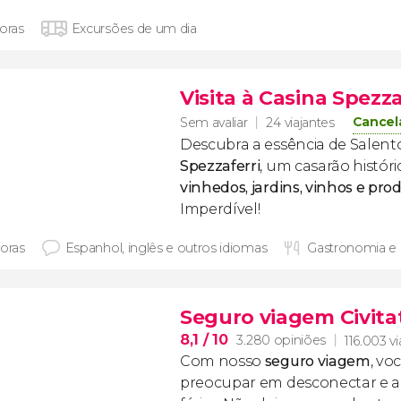
horas
Excursões de um dia
Visita à Casina Spezza
Cancel
Sem avaliar
24 viajantes
Descubra a essência de Salento
Spezzaferri
, um casarão histór
vinhedos, jardins, vinhos e prod
Imperdível!
horas
Espanhol, inglês e outros idiomas
Gastronomia e
Seguro viagem Civita
8,1
/ 10
3.280 opiniões
116.003 vi
Com nosso
seguro viagem
, vo
preocupar em desconectar e ap