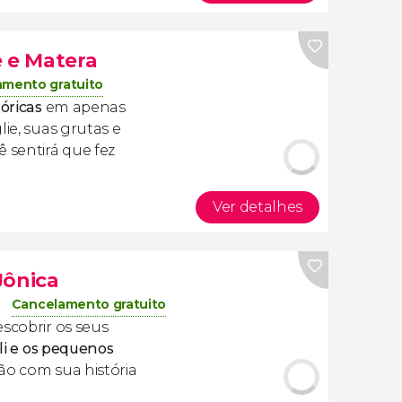
e e Matera
amento gratuito
tóricas
em apenas
lie, suas grutas e
ê sentirá que fez
Ver detalhes
Jônica
Cancelamento gratuito
escobrir os seus
li e os pequenos
ão com sua história