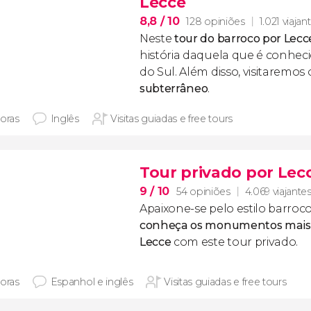
Lecce
8,8
/ 10
128 opiniões
1.021 viajan
Neste
tour do barroco por Lecc
história daquela que é conhec
do Sul. Além disso, visitaremos
subterrâneo
.
horas
Inglês
Visitas guiadas e free tours
Tour privado por Lec
9
/ 10
54 opiniões
4.069 viajante
Apaixone-se pelo estilo barroco
conheça os monumentos mais 
Lecce
com este tour privado.
horas
Espanhol e inglês
Visitas guiadas e free tours