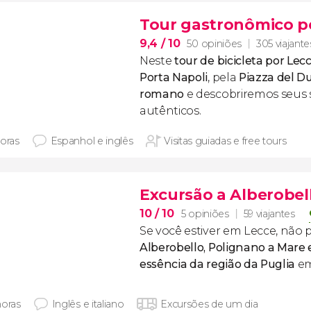
Tour gastronômico po
9,4
/ 10
50 opiniões
305 viajante
Neste
tour de bicicleta por Lec
Porta Napoli
, pela
Piazza del 
romano
e descobriremos seus 
autênticos.
horas
Espanhol e inglês
Visitas guiadas e free tours
Excursão a Alberobel
10
/ 10
5 opiniões
59 viajantes
Se você estiver em Lecce, não 
Alberobello, Polignano a Mare 
essência da região da Puglia
em
horas
Inglês e italiano
Excursões de um dia