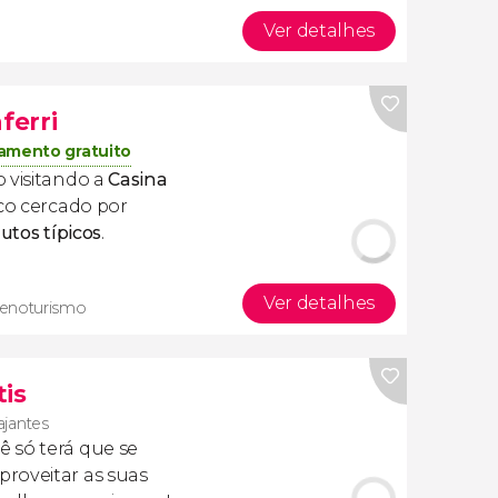
Ver detalhes
ferri
amento gratuito
 visitando a
Casina
ico cercado por
utos típicos
.
Ver detalhes
 enoturismo
tis
ajantes
cê só terá que se
roveitar as suas