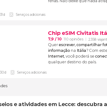
férias. Não deixe que nada atr
 31d
Serviços adicionais
Chip eSIM Civitatis Itá
7,9
/ 10
110 opiniões
2.358 viajan
Quer
escrever, compartilhar fo
informação
na
Itália
? Com est
Internet
, você poderá se
conec
qualquer destino do país.
 30d
Serviços adicionais
dades
eios e atividades em Lecce: descubra a j