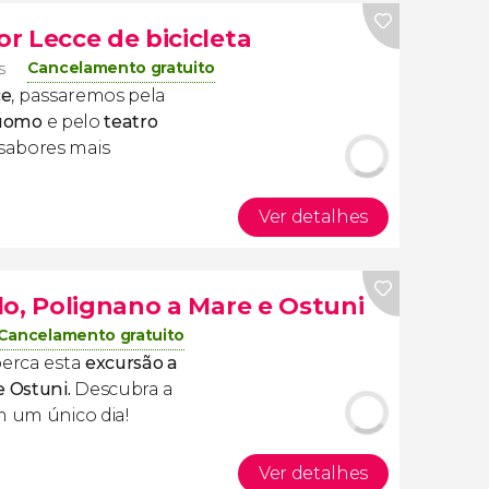
r Lecce de bicicleta
Cancelamento gratuito
s
ce
, passaremos pela
Duomo
e pelo
teatro
sabores mais
Ver detalhes
lo, Polignano a Mare e Ostuni
Cancelamento gratuito
perca esta
excursão a
e Ostuni.
Descubra a
 um único dia!
Ver detalhes