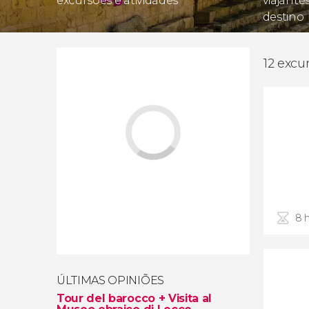
excursões e atividades
viajante
destino
12 excu
8 
ÚLTIMAS OPINIÕES
Tour del barocco + Visita al