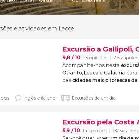
s já desfrutaram deste
opiniões reais
rsões e atividades em Lecce
Excursão a Gallipoli,
9,8
/ 10
25 opiniões
215 viajantes
Acompanhe-nos nesta
excursã
Otranto, Leuca e Galatina
para
das
cidades mais pitorescas da
horas
Inglês e italiano
Excursões de um dia
Excursão pela Costa 
5,9
/ 10
14 opiniões
157 viajantes
Se você quer viver
um dia de s