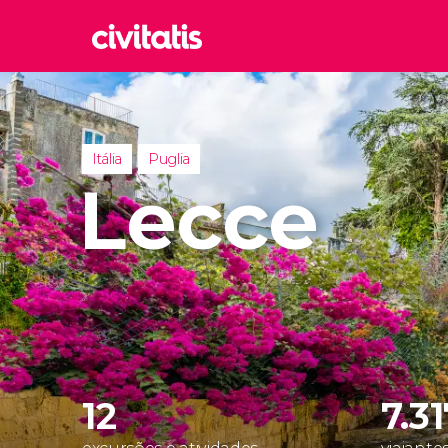
Rom
Itália
Lond
Itália
Puglia
Reino 
Lecce
Edim
Reino 
Marr
Marroc
Istam
Turquia
12
7.3