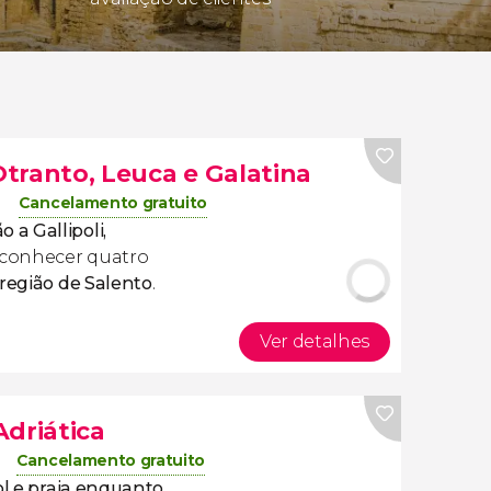
 Otranto, Leuca e Galatina
Cancelamento gratuito
o a Gallipoli,
 conhecer quatro
 região de Salento
.
Ver detalhes
Adriática
Cancelamento gratuito
ol e praia enquanto