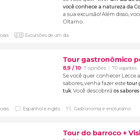
você conhece a natureza da Co
a sua excursão! Além disso, você
Oltarno.
horas
Excursões de um dia
Tour gastronômico po
8,9
/ 10
7 opiniões
70 viajantes
Se você quer conhecer Lecce a
sabores, venha fazer este
tour
tuk
. Você descobrirá
os sabores
horas
Espanhol e inglês
Gastronomia e enoturismo
Tour do barroco + Vi