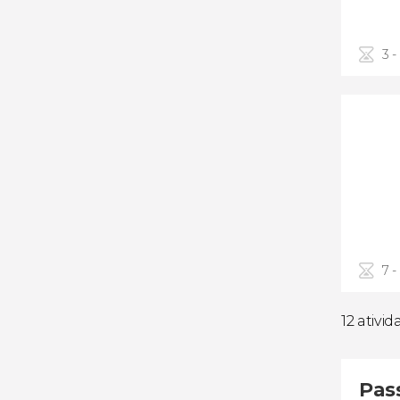
3 -
7 -
12 ativi
Pass