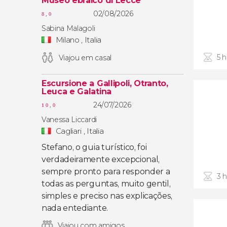
Museo ebraico di Lecce
02/08/2026
8,0
Sabina Malagoli
Milano , Italia
5 
Viajou em casal
Escursione a Gallipoli, Otranto,
Leuca e Galatina
24/07/2026
10,0
Vanessa Liccardi
Cagliari , Italia
Stefano, o guia turístico, foi
verdadeiramente excepcional,
sempre pronto para responder a
3 
todas as perguntas, muito gentil,
simples e preciso nas explicações,
nada entediante.
Viajou com amigos