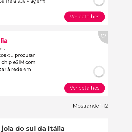
apalhe a sua viagem!
Ver detalhes
lia
tes
tos
ou
procurar
e
chip eSIM com
tar à rede
em
Ver detalhes
Mostrando 1-12
oia do sul da Itália