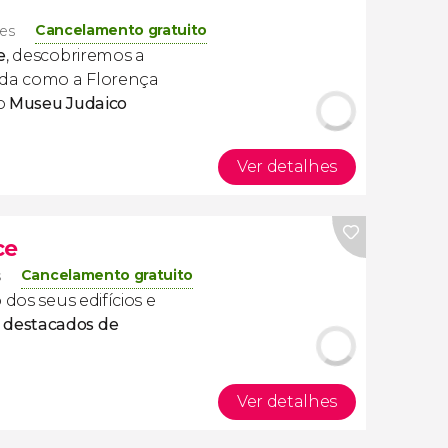
Cancelamento gratuito
tes
e
, descobriremos a
ida como a Florença
 o
Museu Judaico
Ver detalhes
ce
Cancelamento gratuito
s
 dos seus edifícios e
destacados de
Ver detalhes