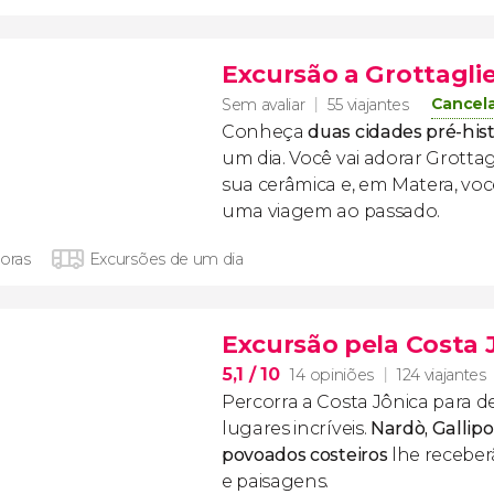
Excursão a Grottagli
Cancel
Sem avaliar
55 viajantes
Conheça
duas cidades pré-his
um dia. Você vai adorar Grottag
sua cerâmica e, em Matera, voc
uma viagem ao passado.
horas
Excursões de um dia
Excursão pela Costa 
5,1
/ 10
14 opiniões
124 viajantes
Percorra a Costa Jônica para d
lugares incríveis.
Nardò, Gallipo
povoados costeiros
lhe receber
e paisagens.