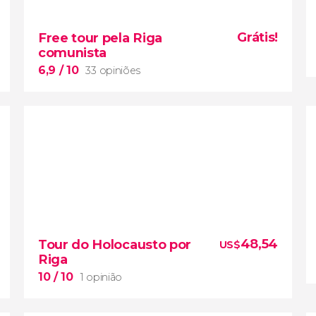
10


4 opiniões
Grátis!
Free tour pela Riga
natureza da Letónia
elegância
comunista
balnear de Jurmala
6,9
/ 10
33 opiniões
6,9


33 opiniões
48,54
Tour do Holocausto por
US$
vamos
Riga
e
ntrar no passado soviético da capital da
Letônia
10
/ 10
1 opinião