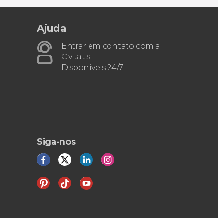
4 opiniões
excursão saindo de Riga
Ajuda
o palácio de Rundāle
castelo de Bauska,
Entrar em contato com a
Civitatis
Disponíveis 24/7
Siga-nos