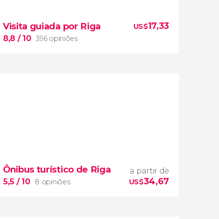
Conheça os edifícios de estilo Art Nouveau
que Riga abriga
17,33
Visita guiada por Riga
US$
8,8
/ 10
396 opiniões
8,8


396 opiniões
visita guiada por Riga
Ônibus turístico de Riga
a partir de
34,67
5,5
/ 10
8 opiniões
US$