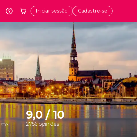
Iniciar sessão
Cadastre-se
k
Cracóvia
O seu carrinho está vazio
dos
Polônia
te
Atenas
Grécia
a
Tóquio
Japão
Lisboa
Portugal
Bruxelas
Bélgica
9,0 / 10
2.756 opiniões
este