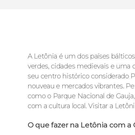
9,0
/ 10
52.268
viajantes
avaliação
A Letônia é um dos países báltico
verdes, cidades medievais e uma c
seu centro histórico considerado 
nouveau e mercados vibrantes. Pela
como o Parque Nacional de Gauja,
com a cultura local. Visitar a Letô
O que fazer na Letônia com a C