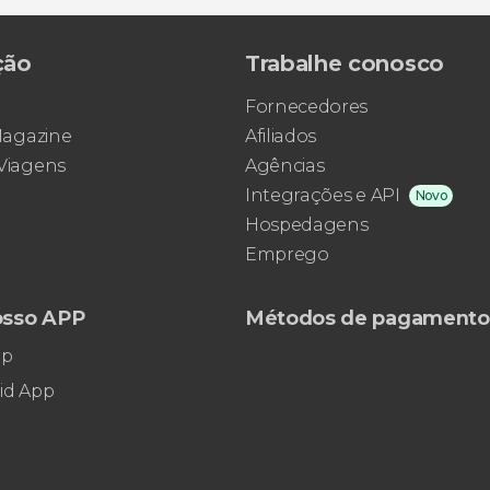
62 opiniões
O Art Nouveau é um dos grandes
ção
Trabalhe conosco
protagonistas de Riga
Fornecedores
 Magazine
Afiliados
 Viagens
Agências
Integrações e API
Novo
Hospedagens
Emprego
osso APP
Métodos de pagamento
pp
id App