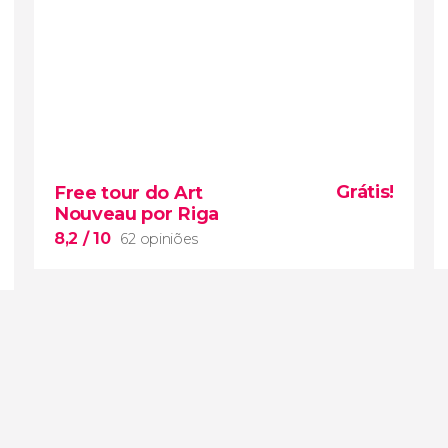
10


1 opinião
Grátis!
Free tour do Art
tour
a pé por Riga
Nouveau por Riga
história do Holocausto
8,2
/ 10
62 opiniões
na capital da Letônia
8,2

