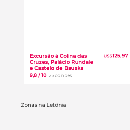
9,4


7 opiniões
125,97
Excursão à Colina das
US$
deliciosos sabores da Letônia
Cruzes, Palácio Rundale
e Castelo de Bauska
Mercado Central
produtos
tradicionais
9,8
/ 10
26 opiniões
Zonas na Letônia