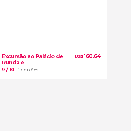
5,5


8 opiniões
ônibus turístico de Riga
160,64
Excursão ao Palácio de
US$
Rundāle
principais pontos de interesse da cidade
em 24 ou 48 horas.
9
/ 10
4 opiniões
9

