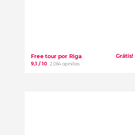
Grátis!
Free tour por Riga
9,1
/ 10
2.064 opiniões
9,1


2.064 opiniões