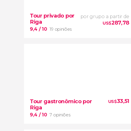
Tour privado por
a melhor forma
por grupo a partir de
Riga
de conhecer
a Pérola do Báltico
287,78
US$
9,4
/ 10
19 opiniões
9,4


19 opiniões
33,51
Tour gastronômico por
US$
Riga
tour privado a pé em português
9,4
/ 10
7 opiniões