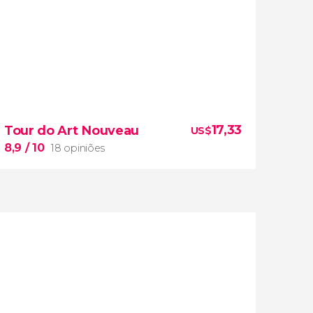
17,33
Tour do Art Nouveau
US$
8,9
/ 10
18 opiniões
8,9


18 opiniões