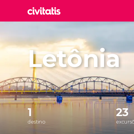
Rom
Itália
Letônia
Lond
Reino 
Edim
Reino 
Marr
Marroc
Istam
Turquia
1
23
destino
excursõ