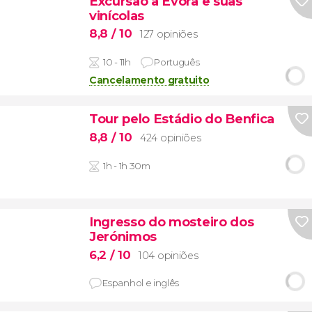
Excursão a Évora e suas
vinícolas
8,8
/ 10
127 opiniões
10 - 11h
Português
Cancelamento gratuito
Tour pelo Estádio do Benfica
8,8
/ 10
424 opiniões
1h - 1h 30m
Ingresso do mosteiro dos
Jerónimos
6,2
/ 10
104 opiniões
Espanhol e inglês