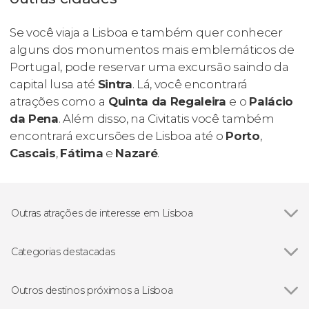
Se você viaja a Lisboa e também quer conhecer
alguns dos monumentos mais emblemáticos de
Portugal, pode reservar uma excursão saindo da
capital lusa até
Sintra
. Lá, você encontrará
atrações como a
Quinta da Regaleira
e o
Palácio
da Pena
. Além disso, na Civitatis você também
encontrará excursões de Lisboa até o
Porto
,
Cascais
,
Fátima
e
Nazaré
.
Outras atrações de interesse em Lisboa
Ver todos
Praça do Comércio
Ponte 25 de Abril
Categorias destacadas
Torre de Belém
Ver todos
Gastronomia e enoturismo em Lisboa
Mosteiro dos Jerónimos
Excursões de um dia saindo de Lisboa
Outros destinos próximos a Lisboa
Padrão dos Descobrimentos
Passeios de barco por Lisboa