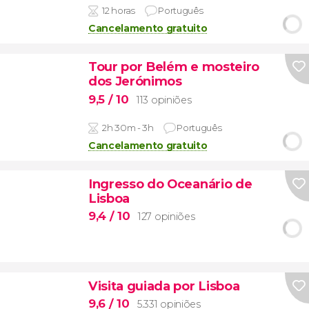
12 horas
Português
Cancelamento gratuito
Tour por Belém e mosteiro
dos Jerónimos
9,5
/ 10
113 opiniões
2h 30m - 3h
Português
Cancelamento gratuito
Ingresso do Oceanário de
Lisboa
9,4
/ 10
127 opiniões
Visita guiada por Lisboa
9,6
/ 10
5.331 opiniões