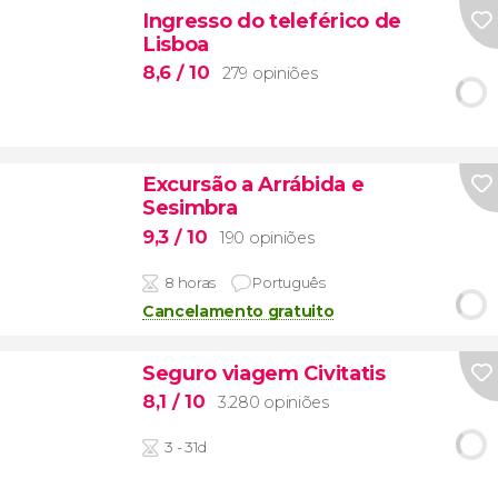
Ingresso do teleférico de
Lisboa
8,6
/ 10
279 opiniões
Excursão a Arrábida e
Sesimbra
9,3
/ 10
190 opiniões
8 horas
Português
Cancelamento gratuito
Seguro viagem Civitatis
8,1
/ 10
3.280 opiniões
3 - 31d