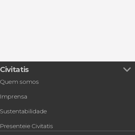
Ver todos
Oeiras
Arco da Rua Augusta
Visitas guiadas por Lisboa
Sintra
Castelo de São Jorge
Fado em Lisboa
Cascais
Free tours por Lisboa
Setúbal
Sesimbra
Civitatis
Quem somos
Imprensa
Sustentabilidade
Presenteie Civitatis