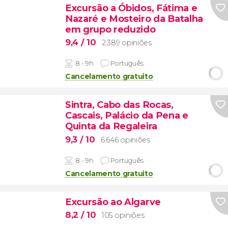
Excursão a Óbidos, Fátima e
Nazaré e Mosteiro da Batalha
em grupo reduzido
9,4
/ 10
2.389 opiniões
8 - 9h
Português
Cancelamento gratuito
Sintra, Cabo das Rocas,
Cascais, Palácio da Pena e
Quinta da Regaleira
9,3
/ 10
6.646 opiniões
8 - 9h
Português
Cancelamento gratuito
Excursão ao Algarve
8,2
/ 10
105 opiniões