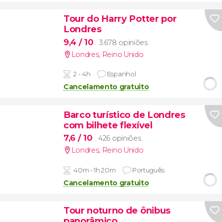
Tour do Harry Potter por
Londres
9,4
/ 10
3.678 opiniões
Londres
,
Reino Unido
2 - 4h
Espanhol
Cancelamento gratuito
Barco turístico de Londres
com bilhete flexível
7,6
/ 10
426 opiniões
Londres
,
Reino Unido
40m - 1h 20m
Português
Cancelamento gratuito
Tour noturno de ônibus
panorâmico