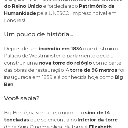
do Reino Unido
e foi declarado
Patrimônio da
Humanidade
pela UNESCO. Imprescindível em
Londres!
Um pouco de história...
Depois de um
incêndio em 1834
que destruiu o
Palácio de Westminster, o parlamento decidiu
construir uma
nova torre do relógio
como parte
das obras de restauração. A
torre de 96 metros
foi
inaugurada em 1859 e é conhecida hoje como
Big
Ben
.
Você sabia?
Big Ben é, na verdade, o nome do
sino de 14
toneladas
que se encontra no
interior da torre
do relógio. O nome oficial da torre é
Elizabeth