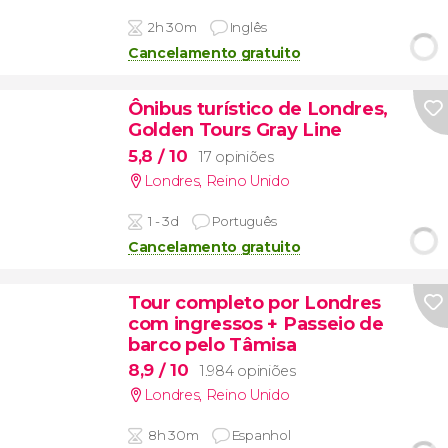
2h 30m
Inglês
Cancelamento gratuito
Ônibus turístico de Londres,
Golden Tours Gray Line
5,8
/ 10
17 opiniões
Londres
,
Reino Unido
1 - 3d
Português
Cancelamento gratuito
Tour completo por Londres
com ingressos + Passeio de
barco pelo Tâmisa
8,9
/ 10
1.984 opiniões
Londres
,
Reino Unido
8h 30m
Espanhol