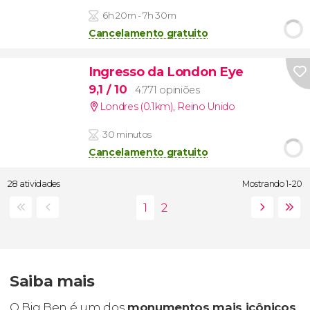
6h 20m - 7h 30m
Cancelamento gratuito
Ingresso da London Eye
9,1
/ 10
4.771 opiniões
Londres (0.1km)
,
Reino Unido
30 minutos
Cancelamento gratuito
28 atividades
Mostrando 1-20
Saiba mais
O Big Ben é um dos
monumentos mais icônicos