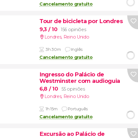
Cancelamento gratuito
Tour de bicicleta por Londres
9,3
/ 10
156 opiniões
Londres
,
Reino Unido
3h 30m
Inglês
Cancelamento gratuito
Ingresso do Palácio de
Westminster com audioguia
6,8
/ 10
55 opiniões
Londres
,
Reino Unido
1h 15m
Português
Cancelamento gratuito
Excursão ao Palácio de