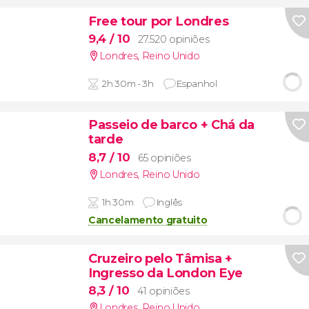
Free tour por Londres
9,4
/ 10
27.520 opiniões
Londres
,
Reino Unido
2h 30m - 3h
Espanhol
Passeio de barco + Chá da
tarde
8,7
/ 10
65 opiniões
Londres
,
Reino Unido
1h 30m
Inglês
Cancelamento gratuito
Cruzeiro pelo Tâmisa +
Ingresso da London Eye
8,3
/ 10
41 opiniões
Londres
,
Reino Unido