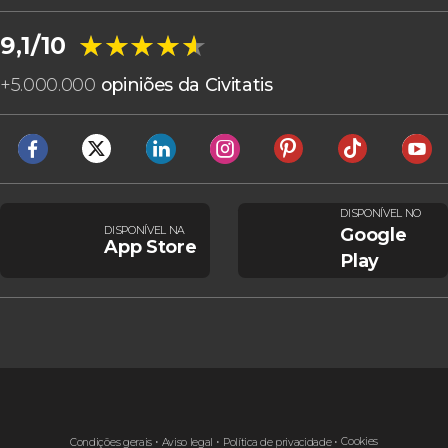
★★★★★
★★★★★
9,1/10
+
5.000.000
opiniões da Civitatis
DISPONÍVEL NO
DISPONÍVEL NA
Google
App Store
Play
Cookies
Condições gerais
Aviso legal
Política de privacidade