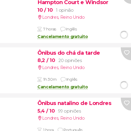
Hampton Court e Windsor
10
/ 10
1 opinião
Londres
,
Reino Unido
7 horas
Inglês
Cancelamento gratuito
Ônibus do chá da tarde
8,2
/ 10
20 opiniões
Londres
,
Reino Unido
1h 30m
Inglês
Cancelamento gratuito
Ônibus natalino de Londres
5,4
/ 10
99 opiniões
Londres
,
Reino Unido
1 hora
Português