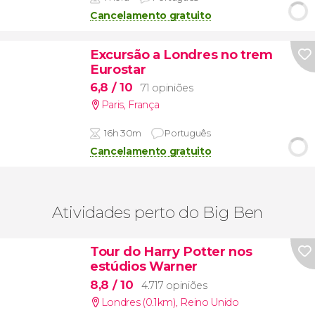
Cancelamento gratuito
Excursão a Londres no trem
Eurostar
6,8
/ 10
71 opiniões
Paris
,
França
16h 30m
Português
Cancelamento gratuito
Atividades perto do Big Ben
Tour do Harry Potter nos
estúdios Warner
8,8
/ 10
4.717 opiniões
Londres (0.1km)
,
Reino Unido