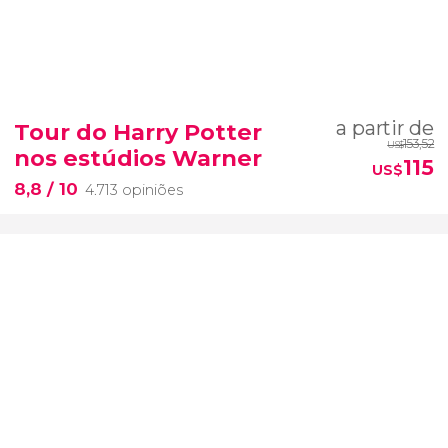
a partir de
Tour do Harry Potter
153,52
US$
nos estúdios Warner
115
US$
8,8
/ 10
4.713 opiniões