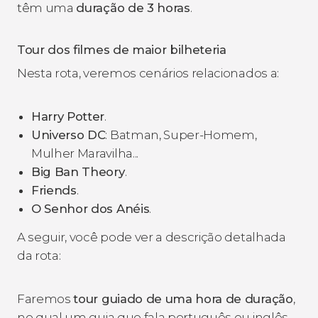
têm uma
duração de 3 horas
.
Tour dos filmes de maior bilheteria
Nesta rota, veremos cenários relacionados a:
Harry Potter
.
Universo DC
: Batman, Super-Homem,
Mulher Maravilha...
Big Ban Theory
.
Friends
.
O Senhor dos Anéis
.
A seguir, você pode ver a descrição detalhada
da rota:
Faremos
tour guiado de uma hora de duração
,
no qual um guia que fala português ou inglês,