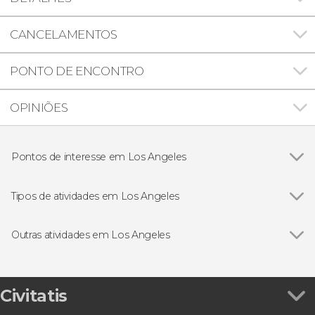
CANCELAMENTOS
PONTO DE ENCONTRO
OPINIÕES
Pontos de interesse em Los Angeles
Calçada da Fama
Tipos de atividades em Los Angeles
Ver todos
Excursões de um dia
Ingressos em Los Angeles
Outras atividades em Los Angeles
Visitas guiadas e free tours
Ver todos
Ingresso do Madame Tussauds de Los Angeles
Condução de carros
Ingresso do Aquarium of The Pacific
Esportivos
Go City: Los Angeles All-Inclusive Pass
Civitatis
Ônibus turístico
Trilha até o letreiro de Hollywood