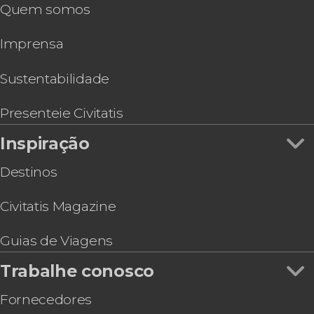
Quem somos
Free tour por Los Angeles
Hard Rock Cafe Hollywood em Los Angeles
Imprensa
Visita guiada ao Observatório Griffith
Ingresso do Museu de História Natural do
Condado de Los Angeles
Sustentabilidade
Visita guiada pelo Teatro Dolby
Los Angeles CityPASS®: Tour pelos estúdios
Presenteie Civitatis
Warner Bros. + 3 atrações
Inspiração
Destinos
Civitatis Magazine
Guias de Viagens
Trabalhe conosco
Fornecedores