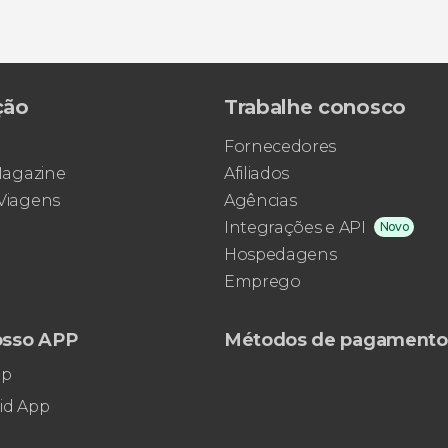
ção
Trabalhe conosco
Fornecedores
 Magazine
Afiliados
 Viagens
Agências
Integrações e API
Novo
Hospedagens
Emprego
osso APP
Métodos de pagamento
pp
id App