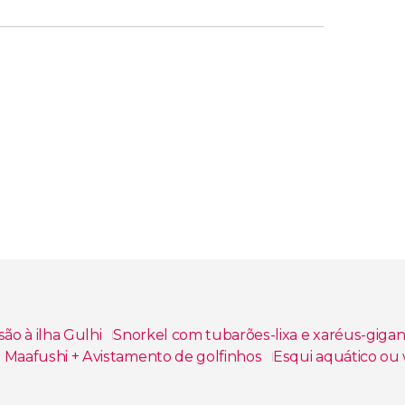
ão à ilha Gulhi
Snorkel com tubarões-lixa e xaréus-giga
 Maafushi + Avistamento de golfinhos
Esqui aquático ou
lho em Maafushi
Mergulho em Maafushi