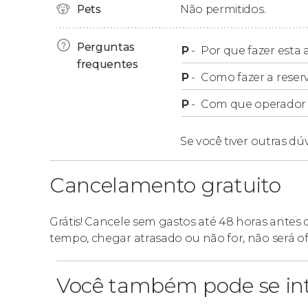
Pets
Não permitidos.
Caranguejo com coco ou sopa de marisco tí
Peixe na grelha com curry maldivo ou com 
Perguntas
P
-
Por que fazer esta a
Menu vegetariano
frequentes
P
-
Como fazer a reser
Rolinho primavera com verduras ou anéis d
P
-
Com que operador f
Creme de champignon ou sopa de legume
Curry vermelho tailandês vegetal ou Cho
Se você tiver outras dú
Cancelamento gratuito
Grátis! Cancele sem gastos até 48 horas antes
tempo, chegar atrasado ou não for, não será o
Você também pode se int