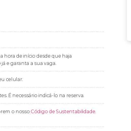
r uma noite super especial
, não perca a
tico na sua praia
. Você ficará apaixonado
gastronomia local!
 entre três menus diferentes
. Todos incluem
a hora de início desde que haja
sca ou gelado de sobremesa.
 já e garanta a sua vaga.
eu celular.
ovina ou salada Caesar.
n.
es. É necessário indicá-lo na reserva.
prem o nosso
Código de Sustentabilidade
.
arella
.