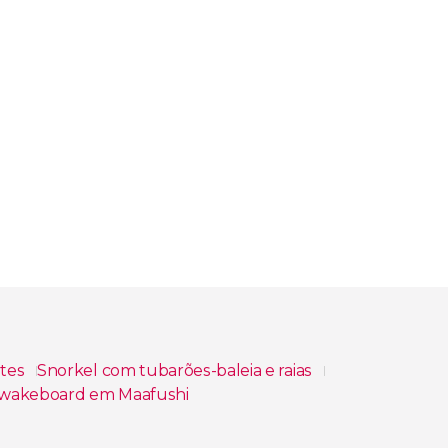
ntes
Snorkel com tubarões-baleia e raias
 wakeboard em Maafushi