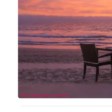
Desfrute de uma das experiências mais r
com um delicioso jantar na praia de Maaf
Ver a descrição completa
Por que jantar na praia de