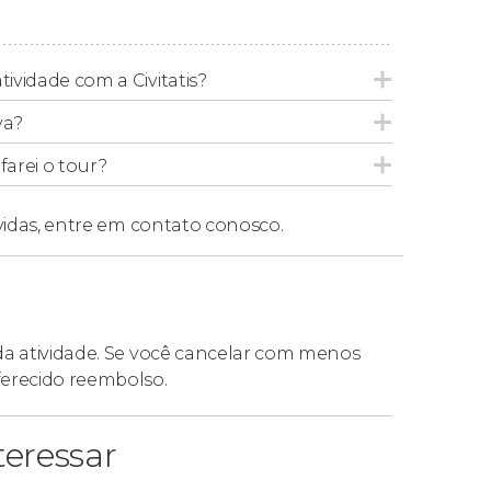
pica das Maldivas (Garudhinya).
curry vermelho tailandês.
tividade com a Civitatis?
va?
e cebola.
arei o tour?
s.
p Suey Vegano com arroz ou lámen.
vidas,
entre em contato conosco.
 da atividade. Se você cancelar com menos
ferecido reembolso.
eressar