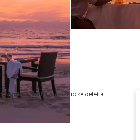
omânticas da ilha
enquanto se deleita
ushi.
 Maafushi?