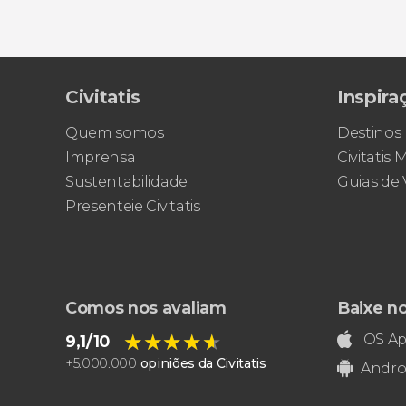
Civitatis
Inspira
Quem somos
Destinos
Imprensa
Civitatis
Sustentabilidade
Guias de
Presenteie Civitatis
Comos nos avaliam
Baixe n
★★★★★
★★★★★
iOS A
9,1/10
+
5.000.000
opiniões da Civitatis
Andro