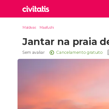
Rom
Maldivas
Maafushi
Itália
Jantar na praia 
Lond
Reino 
Edim
Sem avaliar
Cancelamento gratuito
Reino 
Marr
Marroc
Istam
Turquia