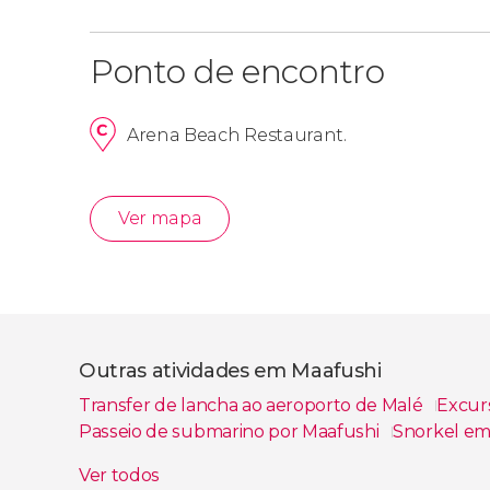
Ponto de encontro
Arena Beach Restaurant.
Ver mapa
Outras atividades em Maafushi
Transfer de lancha ao aeroporto de Malé
Excurs
Passeio de submarino por Maafushi
Snorkel em
Pesca noturna em Maafushi
Batismo de mergu
Ver todos