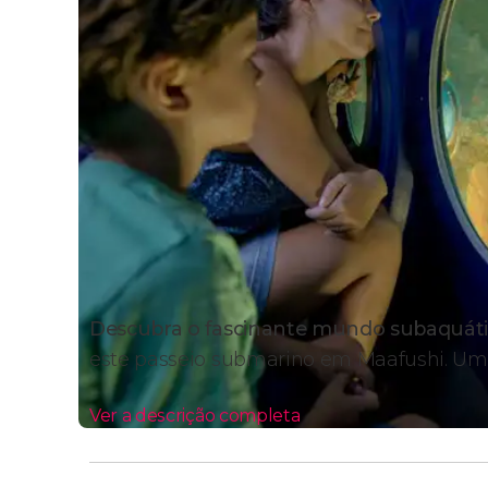
Descubra o fascinante mundo subaquáti
este passeio submarino em Maafushi. Um
Ver a descrição completa
Itinerário