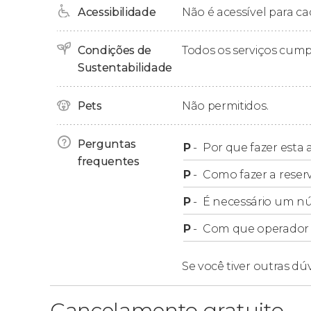
Acessibilidade
Não é acessível para ca
Condições de
Todos os serviços cum
Sustentabilidade
Pets
Não permitidos.
Perguntas
P
-
Por que fazer esta a
frequentes
P
-
Como fazer a reser
P
-
É necessário um n
P
-
Com que operador f
Se você tiver outras dú
Cancelamento gratuito