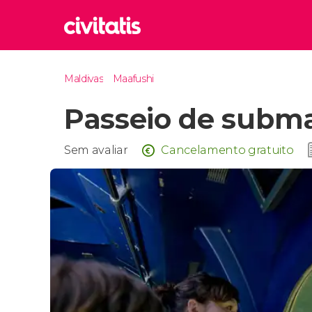
Rom
Maldivas
Maafushi
Itália
Passeio de subma
Lond
Reino 
Edim
Sem avaliar
Cancelamento gratuito
Reino 
Marr
Marroc
Prag
Repúbli