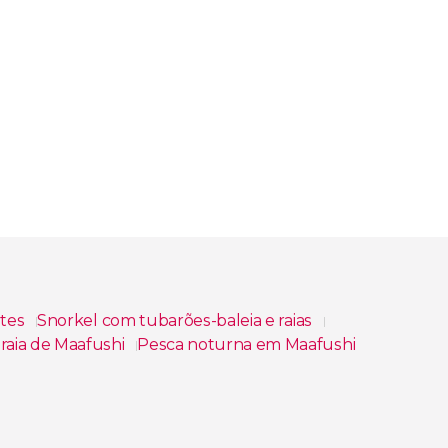
ntes
Snorkel com tubarões-baleia e raias
praia de Maafushi
Pesca noturna em Maafushi