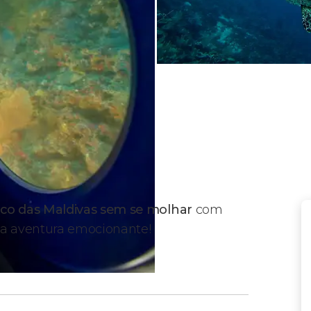
co das Maldivas sem se molhar
com
a aventura emocionante!