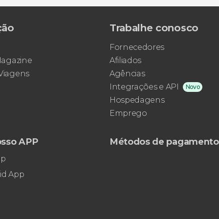
ção
Trabalhe conosco
Fornecedores
 Magazine
Afiliados
 Viagens
Agências
Integrações e API
Novo
Hospedagens
Emprego
osso APP
Métodos de pagamento
pp
id App