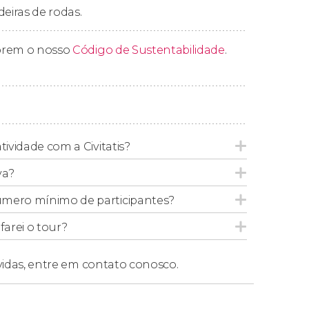
deiras de rodas.
prem o nosso
Código de Sustentabilidade
.
tividade com a Civitatis?
va?
úmero mínimo de participantes?
arei o tour?
vidas,
entre em contato conosco.