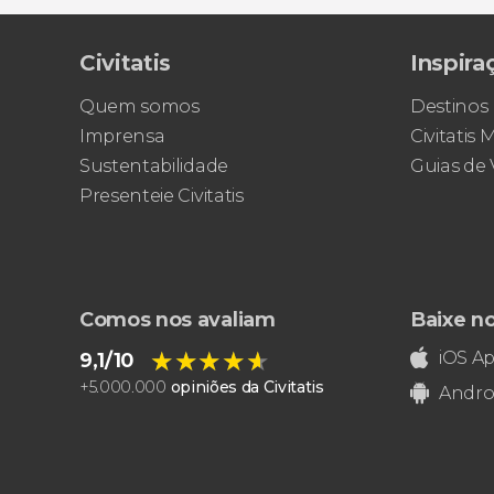
Civitatis
Inspira
Quem somos
Destinos
Imprensa
Civitatis
Sustentabilidade
Guias de
Presenteie Civitatis
Comos nos avaliam
Baixe n
★★★★★
★★★★★
iOS A
9,1/10
+
5.000.000
opiniões da Civitatis
Andro