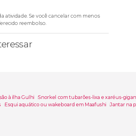
 da atividade. Se você cancelar com menos
ferecido reembolso.
eressar
ão à ilha Gulhi
Snorkel com tubarões-lixa e xaréus-giga
s
Esqui aquático ou wakeboard em Maafushi
Jantar na 
em Maafushi