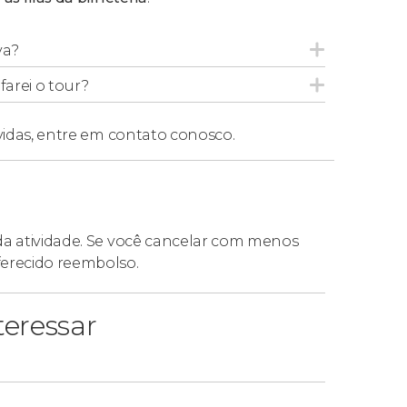
va?
arei o tour?
vidas,
entre em contato conosco.
 da atividade. Se você cancelar com menos
ferecido reembolso.
eressar