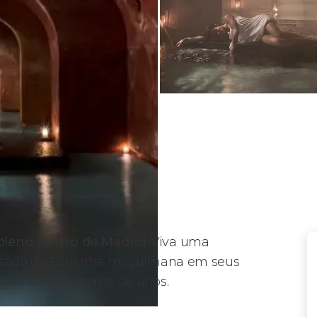
leno centro de Madrid
. Viva uma
passado da Espanha muçulmana em seus
gibe com centenas de anos.