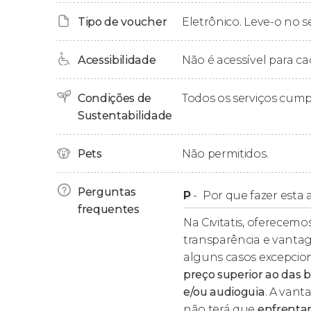
escolher entre 15 ou 30 minutos de ma
Tipo de voucher
Eletrônico. Leve-o no s
Banho, limpeza de pele + Massagem rel
minutos, feito com a tradicional pedr
Acessibilidade
Não é acessível para ca
de algodão (chamada "kessa") e uma m
completamente natural, muito espumosa 
um resulto muito positivo. Você receb
Condições de
Todos os serviços cum
ouro. Você pode escolher entre 15 ou 
Sustentabilidade
Pets
Não permitidos.
Duração total da atividade
Perguntas
P
-
Por que fazer esta a
Deve levar em conta que, independentement
frequentes
atividade
, desde o momento em que você entra
Na Civitatis, oferecemos
Dentro desses 90 minutos, haverá uma
massa
transparência e vantag
opção escolhida.
alguns casos excepcion
preço superior ao das b
e/ou audioguia
. A vant
não terá que
enfrentar 