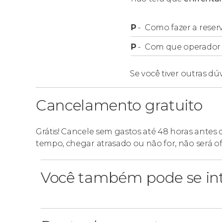
P
-
Como fazer a reser
P
-
Com que operador f
Se você tiver outras dú
Cancelamento gratuito
Grátis! Cancele sem gastos até 48 horas antes
tempo, chegar atrasado ou não for, não será o
Você também pode se int