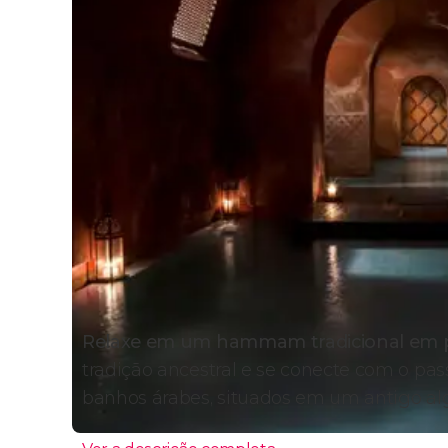
Relaxe em um hammam tradicional em p
tradição ancestral e se conecte com o 
banhos árabes, situados em um antigo al