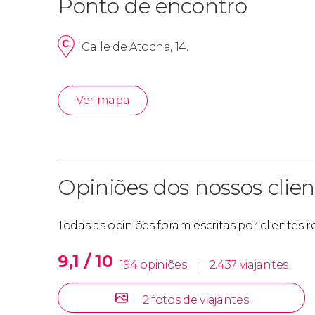
Ponto de encontro
Calle de Atocha, 14.
Ver mapa
Opiniões dos nossos clien
Todas as opiniões foram escritas por clientes 
9,1 / 10
194 opiniões
|
2.437 viajantes
2 fotos de viajantes