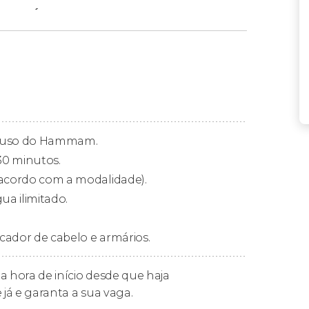
 Al Ándalus?
drid dura
uma hora e meia
e consiste em um
gua com diferentes temperaturas
: a piscina
pele
desses contrastes são mais do que
s vapores aromáticos se encarregarão de
e uso do Hammam.
completar esta relaxante experiência, sob o
30 minutos.
ando um chá de hortelã.
 acordo com a modalidade).
a ilimitado.
cador de cabelo e armários.
a hora de início desde que haja
m óleos essenciais que deixam a pele suave
 já e garanta a sua vaga.
vel sensação de bem-estar. Você pode