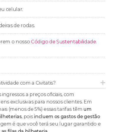
ssagem.
eu celular.
axante:
tratamento de limpeza de pele de 15
a quente do Hammam, com uma luva de fibra
deiras de rodas.
assa de sabonete de uvas vermelhas
e cremosa. Se fricciona a pele, obtendo
erá uma massagem para fechar com chave de
prem o nosso
Código de Sustentabilidade
.
30 minutos de massagem.
tividade com a Civitatis?
e da modalidade escolhida,
o tempo total da
 no local até a saída, é de
uma hora e meia
.
 ingressos a preços oficiais, com
gem de 15 ou 30 minutos
, dependendo da
ens exclusivas para nossos clientes. Em
ais (menos de 5%) essas tarifas têm
um
ilheterias
, pois
incluem os gastos de gestão
agem é que você terá seu lugar garantido e
as filas da bilheteria
.