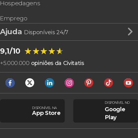
Hospedagens
Emprego
Ajuda
Disponíveis 24/7
★★★★★
★★★★★
9,1/10
+
5.000.000
opiniões da Civitatis
DISPONÍVEL NO
DISPONÍVEL NA
Google
App Store
Play