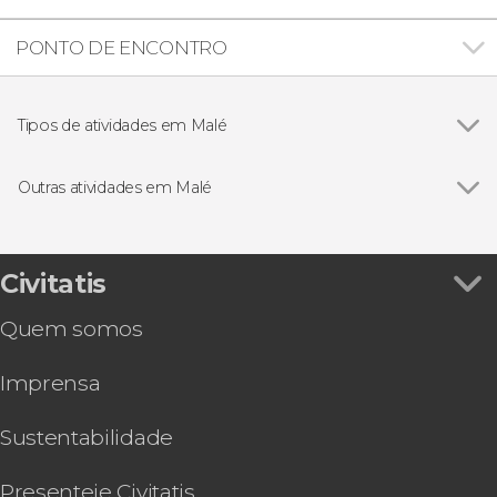
PONTO DE ENCONTRO
Tipos de atividades em Malé
Excursões de um dia
Outras atividades em Malé
Ver todos
Transfer de lancha saindo do aeroporto de Malé
Visita guiada por Malé
Snorkel nas Maldivas
Civitatis
Snorkel em Villimale
Quem somos
Imprensa
Sustentabilidade
Presenteie Civitatis