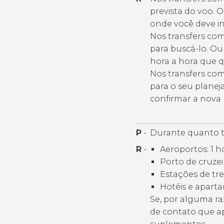
prevista do voo. 
onde você deve i
Nos transfers co
para buscá-lo. Ou 
hora a hora que 
Nos transfers com
para o seu planej
confirmar a nova 
P
-
Durante quanto t
R
-
Aeroportos: 1 h
Porto de cruzei
Estações de tre
Hotéis e aparta
Se, por alguma ra
de contato que ap