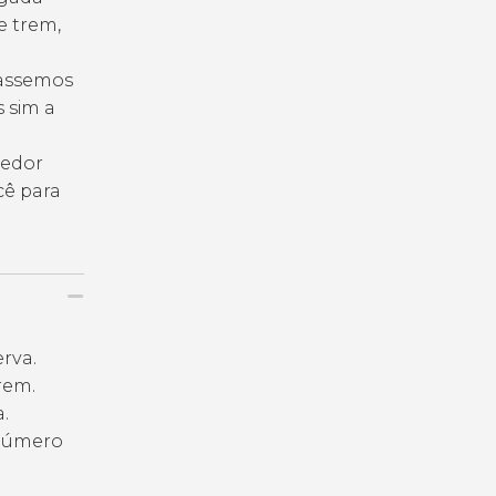
e trem,
passemos
s sim a
cedor
cê para
erva.
rem.
.
 número