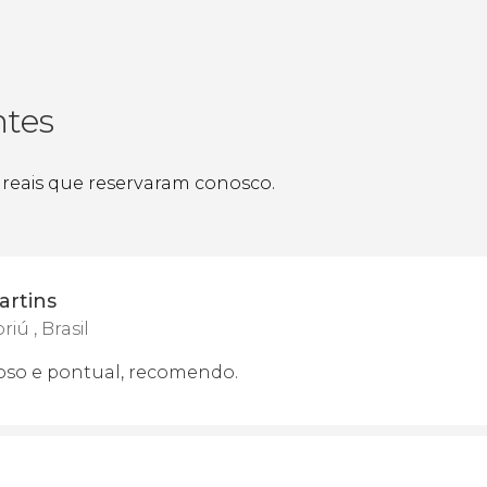
ntes
s reais que reservaram conosco.
artins
ú , Brasil
ioso e pontual, recomendo.