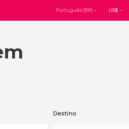
Português (BR)
Top destinos
a
Paris
Nova Yor
França
Estados Uni
 em
res
Florença
Budapes
Unido
Itália
Hungria
burgo
Madrid
Barcelon
Unido
Espanha
Espanha
akech
Amsterdam
Milão
os
Holanda
Itália
bul
Praga
Porto
República Tcheca
Portugal
Destino
Ver todos os destinos