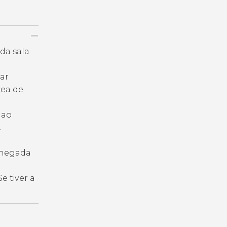
da sala
gar
rea de
 ao
.
 chegada
e tiver a