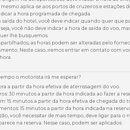
O mesmo aplica-se aos portos de cruzeiros e estações d
ndicar a hora programada de chegada.
m saída do hotel, você deve indicar quando quer que 
seja, você não deve indicar a hora de saída do voo, ma
quer lhe busquemos.
partilhados, as horas podem ser alteradas pelo forne
amento. Neste caso, iremos entrar em contato com vo
hora.
empo o motorista irá me esperar?
ora a partir da hora efetiva de aterrissagem do voo.
ros: 30 minutos a partir da hora indicada ao fazer a res
m: 15 minutos a partir da hora efetiva de chegada do t
mentos: 15 minutos a partir da hora indicada na reserva
zão, você necessitar de mais tempo, deve ligar para o
arece na reserva. Nesse caso, podem ser aplicados