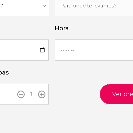
Hora
oas
Ver pr