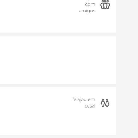
com
amigos
Viajou em
casal