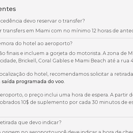
entes
edência devo reservar o transfer?
ar transfers em Miami com no mínimo 12 horas de ante
mora do hotel ao aeroporto?
ão finais e incluem a gorjeta do motorista. A zona de M
 cidade, Brickell, Coral Gables e Miami Beach até a rua 4
calização do hotel, recomendamos solicitar a retirad
a saída programada do voo
.
eroporto, o preço inclui uma hora de espera. A partir 
brados 10$ de suplemento por cada 30 minutos de e
retirada que devo indicar?
 origem no aeroporto,você deve indicar a hora de ch