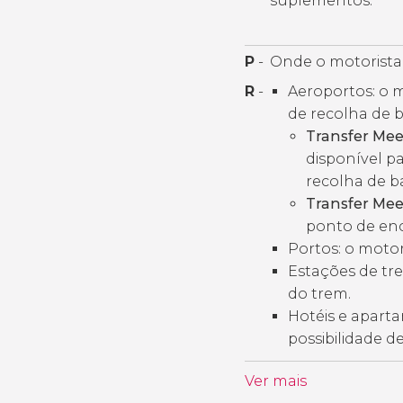
suplementos.
P
-
Onde o motorista 
R
-
Aeroportos: o m
de recolha de
Transfer Mee
disponível pa
recolha de 
Transfer Mee
ponto de enc
Portos: o motor
Estações de tre
do trem.
Hotéis e apartam
possibilidade d
Ver mais