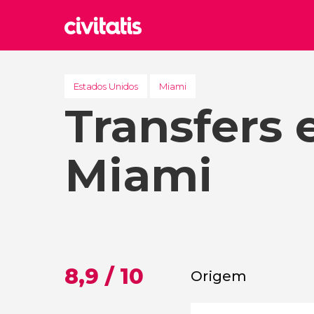
Rom
Itália
Estados Unidos
Miami
Transfers
Lond
Reino 
Edim
Miami
Reino 
Marr
Marroc
Istam
Turquia
8,9 / 10
Origem