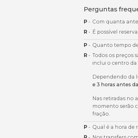
Perguntas frequ
P
-
Com quanta antec
R
-
É possível reserv
P
-
Quanto tempo de
R
-
Todos os preços s
inclui o centro da
Dependendo da lo
e 3 horas antes d
Nas retiradas no a
momento serão co
fração.
P
-
Qual é a hora de 
R
-
Nos transfers com