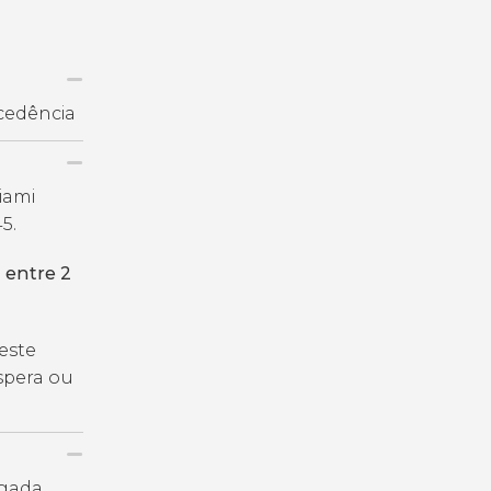
cedência
iami
5.
a
entre 2
deste
spera ou
egada