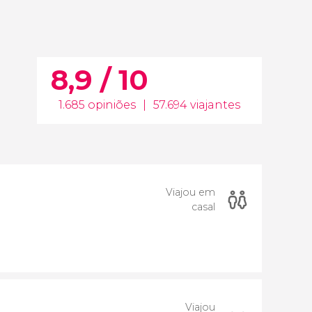
8,9 / 10
1.685 opiniões
|
57.694 viajantes
Viajou em
casal
Viajou