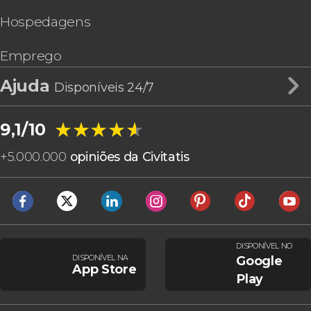
Hospedagens
Emprego
Ajuda
Disponíveis 24/7
★★★★★
★★★★★
9,1/10
+
5.000.000
opiniões da Civitatis
DISPONÍVEL NO
DISPONÍVEL NA
Google
App Store
Play