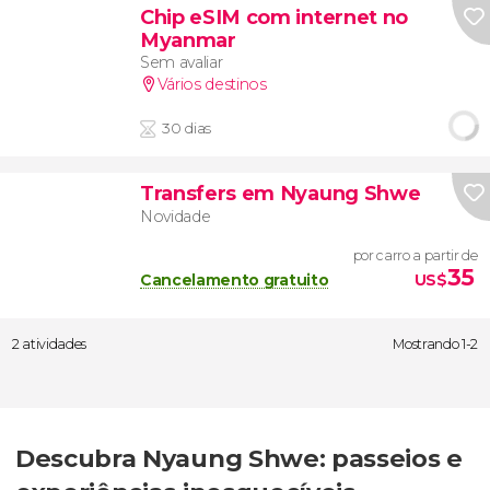
Chip eSIM com internet no
Myanmar
Sem avaliar
Vários destinos
30 dias
Transfers em Nyaung Shwe
Novidade
por carro a partir de
35
Cancelamento gratuito
US$
2 atividades
Mostrando 1-2
Descubra Nyaung Shwe: passeios e