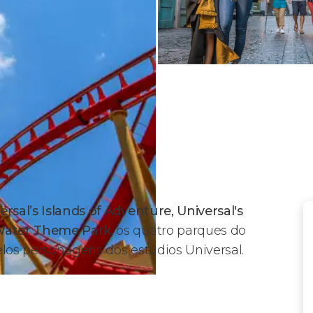
ersal’s Islands of Adventure, Universal's
 Water Theme Park
, os quatro parques do
pelos personagens dos estúdios Universal.
 Orlando?