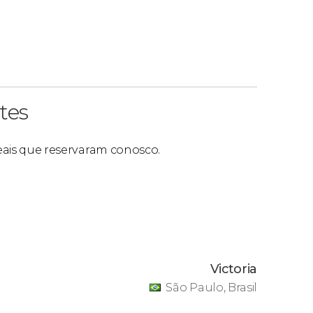
flexível, pois você terá 6 dias para escolher
ara acessar durante 3 dias os parques
al Islands of Adventure E Universal Epic
no Bay. Você terá 6 dias a partir da data da
s, é você poderá passar de um parque ao outro
tes
reais que reservaram conosco.
ue neste
documento
.
comover no trem Hogwarts Express, que já é
á caminhar pela Plataforma 9 ¾, verá os
Victoria
arry na sua primeira viagem a Hogwarts.
São Paulo, Brasil