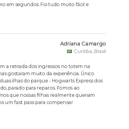
mo em segundos. Foi tudo muito fácil e
e acordo com a época do ano. Neste link,
o Universal Orlando
.
Adriana Camargo
Curitiba, Brasil
meiro você terá de indicar o nome e outros
ças. É muito importante que siga esta ordem
om a retirada dos ingressos no totem na
lhas gostaram muito da experiência. Único
duas ilhas do parque - Hogwarts Express dos
ndo, parado para reparos. Fomos ao
amos que nossas filhas realmente queriam
os um fast pass para compensar