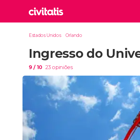
Rom
Estados Unidos
Orlando
Itália
Ingresso do Univ
Lond
Reino 
Edim
9
/ 10
23
opiniões
Reino 
Marr
Marroc
Istam
Turquia