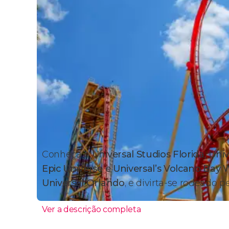
Conheça o
Universal Studios Florida, Univ
Epic Universe e Universal’s Volcano Bay
Universal Orlando
, e divirta-se rodeado 
Ver a descrição completa
Por que visitar o Universal