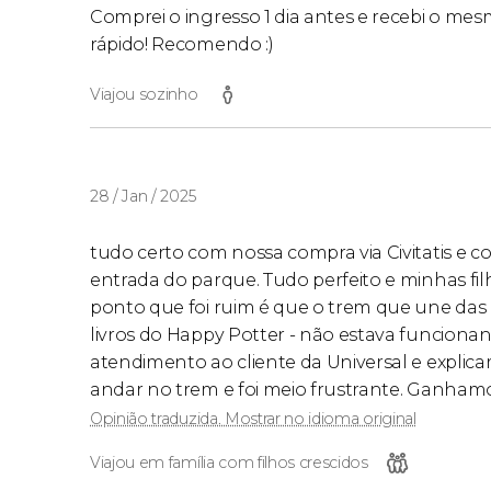
Horários
Comprei o ingresso 1 dia antes e recebi o mes
rápido! Recomendo :)
Os horários de funcionamento podem variar d
Viajou sozinho
você pode
consultar o horário dos parques d
Dados da reserva
28 / Jan / 2025
Tenha em conta que, ao efetuar a reserva,
pri
dados dos adultos
e, em seguida, os das crian
tudo certo com nossa compra via Civitatis e c
ao efetuar a reserva.
entrada do parque. Tudo perfeito e minhas fi
ponto que foi ruim é que o trem que une das 
livros do Happy Potter - não estava funciona
atendimento ao cliente da Universal e explic
andar no trem e foi meio frustrante. Ganham
Opinião traduzida. Mostrar no idioma original
Viajou em família com filhos crescidos