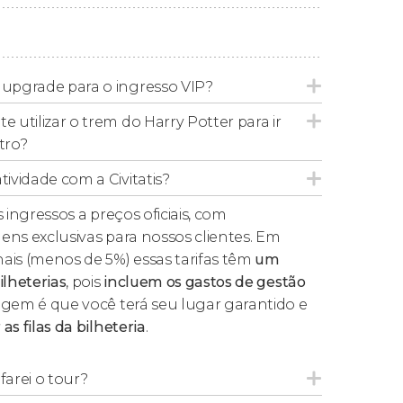
de Hogwarts™
e o povoado de Hogsmeade™.
nhecer o
Spider-Man
no
Marvel Super Hero
tanha-russa
The Incredible Hulk Coaster®
.
 upgrade para o ingresso VIP?
co mundos mágicos: Super Nintendo World,
e utilizar o trem do Harry Potter para ir
al Park, The Wizarding World of Harry Potter,
tro?
 ficar sem palavras!
tividade com a Civitatis?
ater Theme Park
, você vai conhecer um
 ingressos a preços oficiais, com
bogãs, piscinas para todas as idades e uma
ens exclusivas para nossos clientes. Em
ais (menos de 5%) essas tarifas têm
um
ilheterias
, pois
incluem os gastos de gestão
agem é que você terá seu lugar garantido e
as filas da bilheteria
.
rentes modalidades:
arei o tour?
arques Universal Studios Florida e Universal's