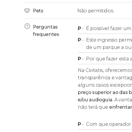
Motorbike Adventure™ e explorar o
castelo 
Pets
Não permitidos.
Você não pode perder a oportunidade de co
Island®
e de descarregar adrenalina na mon
Perguntas
P
-
É possível fazer um
frequentes
O
Universal's Epic Universe
é dividido em cin
P
-
Este ingresso permit
How to Train Your Dragon Isle of Berk, Celesti
de um parque a ou
The Ministry of Magic e Dark Universe. Você vai
P
-
Por que fazer esta a
Por outro lado, no
Universal’s Volcano Bay W
Na Civitatis, oferecemos
divertido
parque aquático
com vertiginosos to
transparência e vantag
queda vertical de 38 metros de altura
!
alguns casos excepcion
preço superior ao das b
Como funciona?
e/ou audioguia
. A vant
não terá que
enfrentar 
Na hora de reservar, você pode optar por dife
P
-
Com que operador f
2 parques em 1 dia
: válido para entrar nos p