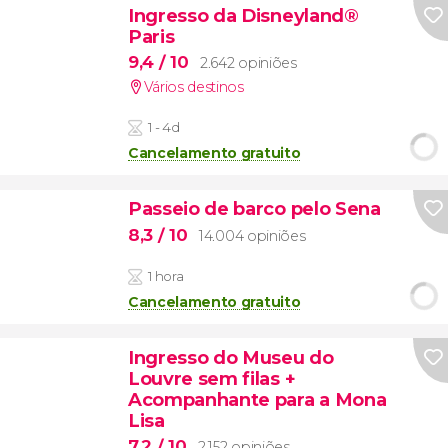
Ingresso da Disneyland®
Paris
9,4
/ 10
2.642 opiniões
Vários destinos
1 - 4d
Cancelamento gratuito
Passeio de barco pelo Sena
8,3
/ 10
14.004 opiniões
1 hora
Cancelamento gratuito
Ingresso do Museu do
Louvre sem filas +
Acompanhante para a Mona
Lisa
7,2
/ 10
2.152 opiniões