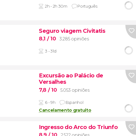
2h - 2h 30m
Português
Seguro viagem Civitatis
8,1
/ 10
3.285 opiniões
3 - 31d
Excursão ao Palácio de
Versalhes
7,8
/ 10
5.053 opiniões
6 - 9h
Espanhol
Cancelamento gratuito
Ingresso do Arco do Triunfo
8,9
/ 10
2.522 opiniões