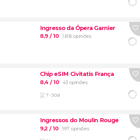
Ingresso da Ópera Garnier
8,9
/ 10
1.618 opiniões
Chip eSIM Civitatis França
8,4
/ 10
43 opiniões
7 - 30d
Ingressos do Moulin Rouge
9,2
/ 10
997 opiniões