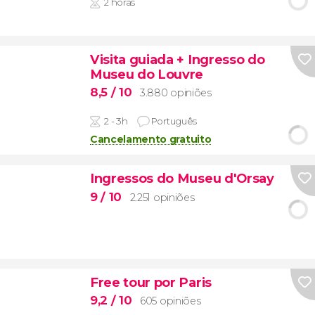
2 horas
Visita guiada + Ingresso do
Museu do Louvre
8,5
/ 10
3.880 opiniões
2 - 3h
Português
Cancelamento gratuito
Ingressos do Museu d'Orsay
9
/ 10
2.251 opiniões
Free tour por Paris
9,2
/ 10
605 opiniões