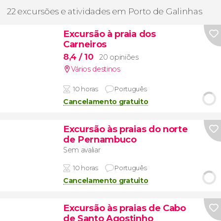
22 excursões e atividades em Porto de Galinhas
Excursão à praia dos
Carneiros
8,4
/ 10
20 opiniões
Vários destinos
10 horas
Português
Cancelamento gratuito
Excursão às praias do norte
de Pernambuco
Sem avaliar
10 horas
Português
Cancelamento gratuito
Excursão às praias de Cabo
de Santo Agostinho