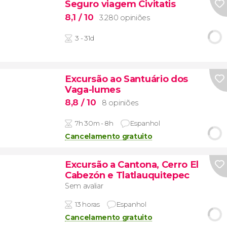
Seguro viagem Civitatis
8,1
/ 10
3.280 opiniões
3 - 31d
Excursão ao Santuário dos
Vaga-lumes
8,8
/ 10
8 opiniões
7h 30m - 8h
Espanhol
Cancelamento gratuito
Excursão a Cantona, Cerro El
Cabezón e Tlatlauquitepec
Sem avaliar
13 horas
Espanhol
Cancelamento gratuito