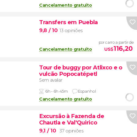
Cancelamento gratuito
Transfers em Puebla
9,8
/ 10
13 opiniões
por carro a partir de
116,20
Cancelamento gratuito
US$
Tour de buggy por Atlixco e o
vulcão Popocatépetl
Sem avaliar
6h - 6h 45m
Espanhol
Cancelamento gratuito
Excursão à Fazenda de
Chautla e Val'Quirico
9,1
/ 10
37 opiniões