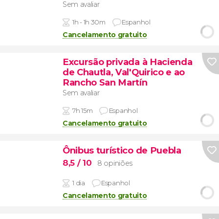
Sem avaliar
1h - 1h 30m
Espanhol
Cancelamento gratuito
Excursão privada à Hacienda
de Chautla, Val'Quirico e ao
Rancho San Martín
Sem avaliar
7h 15m
Espanhol
Cancelamento gratuito
Ônibus turístico de Puebla
8,5
/ 10
8 opiniões
1 dia
Espanhol
Cancelamento gratuito