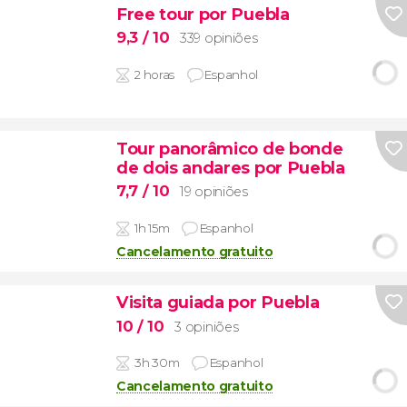
Free tour por Puebla
9,3
/ 10
339 opiniões
2 horas
Espanhol
Tour panorâmico de bonde
de dois andares por Puebla
7,7
/ 10
19 opiniões
1h 15m
Espanhol
Cancelamento gratuito
Visita guiada por Puebla
10
/ 10
3 opiniões
3h 30m
Espanhol
Cancelamento gratuito