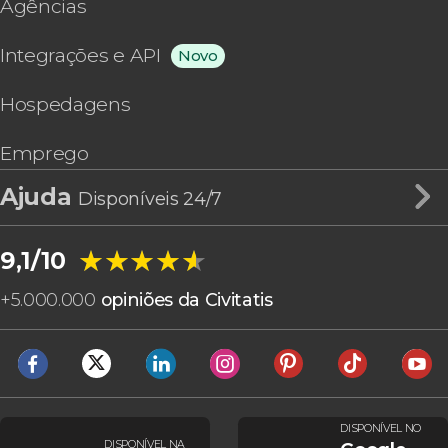
Agências
Integrações e API
Novo
Hospedagens
Emprego
Ajuda
Disponíveis 24/7
★★★★★
★★★★★
9,1/10
+
5.000.000
opiniões da Civitatis
DISPONÍVEL NO
DISPONÍVEL NA