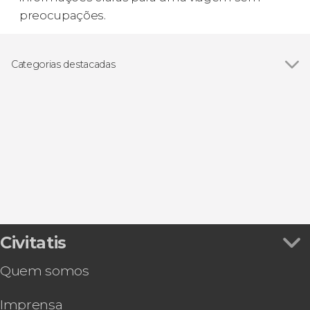
preocupações.
Categorias destacadas
Ver todos
Excursões de um dia
Visitas guiadas e free tours
Civitatis
Quem somos
Imprensa