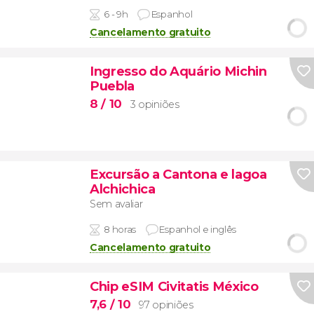
6 - 9h
Espanhol
Cancelamento gratuito
Ingresso do Aquário Michin
Puebla
8
/ 10
3 opiniões
Excursão a Cantona e lagoa
Alchichica
Sem avaliar
8 horas
Espanhol e inglês
Cancelamento gratuito
Chip eSIM Civitatis México
7,6
/ 10
97 opiniões