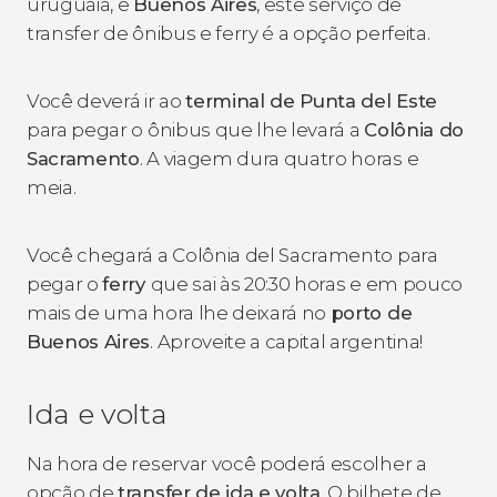
uruguaia, e
Buenos Aires
, este serviço de
transfer de ônibus e ferry é a opção perfeita.
Você deverá ir ao
terminal de Punta del Este
para pegar o ônibus que lhe levará a
Colônia do
Sacramento
. A viagem dura quatro horas e
meia.
Você chegará a Colônia del Sacramento para
pegar o
ferry
que sai às 20:30 horas e em pouco
mais de uma hora lhe deixará no
porto de
Buenos Aires
. Aproveite a capital argentina!
Ida e volta
Na hora de reservar você poderá escolher a
opção de
transfer de ida e volta
. O bilhete de