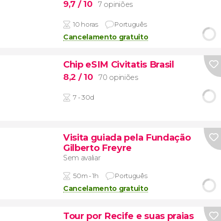
9,7
/ 10
7 opiniões
10 horas
Português
Cancelamento gratuito
Chip eSIM Civitatis Brasil
8,2
/ 10
70 opiniões
7 - 30d
Visita guiada pela Fundação
Gilberto Freyre
Sem avaliar
50m - 1h
Português
Cancelamento gratuito
Tour por Recife e suas praias