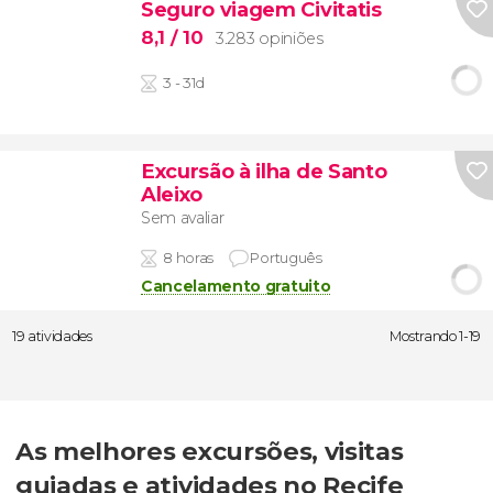
Seguro viagem Civitatis
8,1
/ 10
3.283 opiniões
3 - 31d
Excursão à ilha de Santo
Aleixo
Sem avaliar
8 horas
Português
Cancelamento gratuito
19 atividades
Mostrando 1-19
As melhores excursões, visitas
guiadas e atividades no Recife