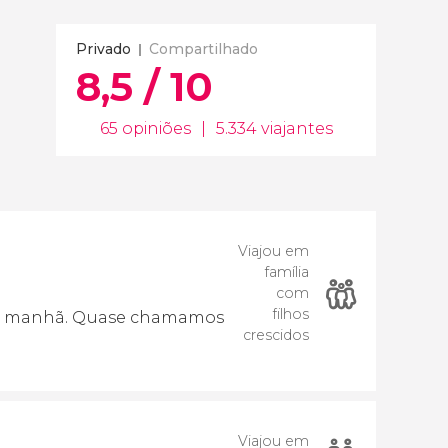
Privado
Compartilhado
8,5 / 10
65 opiniões
|
5.334 viajantes
Viajou em
família
com
filhos
0 da manhã. Quase chamamos
crescidos
Viajou em