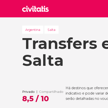
Rom
Itália
Argentina
Salta
Transfers
Lond
Reino 
Edim
Salta
Reino 
Marr
Marroc
Istam
Turquia
Há destinos que oferece
Privado
Compartilhado
indicativo e pode variar 
8,5 / 10
serão detalhadas no vouc