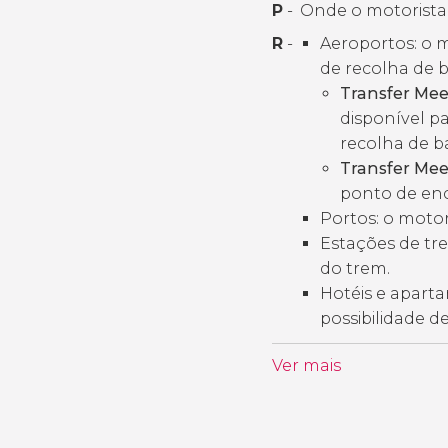
P
-
Onde o motorista 
R
-
Aeroportos: o m
de recolha de
Transfer Mee
disponível pa
recolha de 
Transfer Mee
ponto de enc
Portos: o motor
Estações de tre
do trem.
Hotéis e apartam
possibilidade d
Ver mais