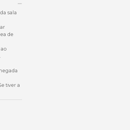
da sala
gar
rea de
 ao
.
 chegada
e tiver a