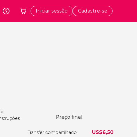
Iniciar sessão
Cadastre-se
k
Cracóvia
O seu carrinho está vazio
dos
Polônia
te
Atenas
Grécia
a
Tóquio
Japão
Lisboa
Portugal
Bruxelas
Bélgica
 é
Preço final
instruções
US$
6,50
Transfer compartilhado