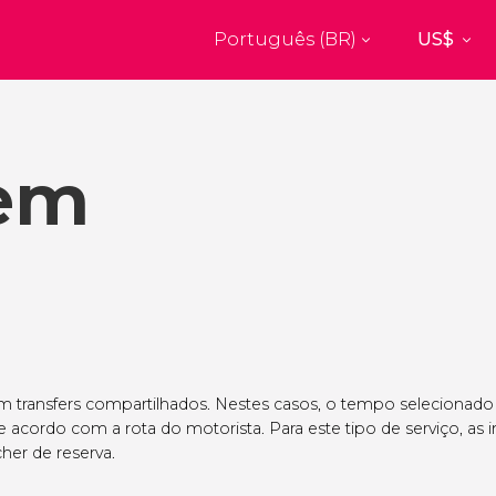
Português (BR)
Top destinos
a
Paris
Nova Yor
França
Estados Uni
 em
res
Florença
Budapes
Unido
Itália
Hungria
burgo
Madrid
Barcelon
Unido
Espanha
Espanha
akech
Amsterdam
Milão
os
Holanda
Itália
bul
Praga
Porto
República Tcheca
Portugal
m transfers compartilhados. Nestes casos, o tempo selecionado
de acordo com a rota do motorista. Para este tipo de serviço, as 
Ver todos os destinos
her de reserva.