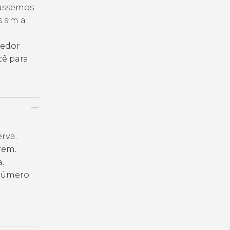
passemos
s sim a
cedor
cê para
erva.
rem.
.
 número