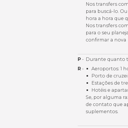
Nos transfers co
para buscá-lo. Ou 
hora a hora que 
Nos transfers com
para o seu planej
confirmar a nova 
P
-
Durante quanto t
R
-
Aeroportos: 1 h
Porto de cruzei
Estações de tre
Hotéis e aparta
Se, por alguma ra
de contato que ap
suplementos.