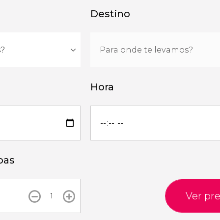
Destino
Hora
oas
Ver pr