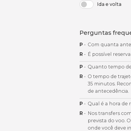
Ida e volta
Perguntas frequ
P
-
Com quanta antec
R
-
É possível reserv
P
-
Quanto tempo de
R
-
O tempo de trajet
35 minutos. Reco
de antecedência.
P
-
Qual é a hora de 
R
-
Nos transfers com
prevista do voo. 
onde você deve i