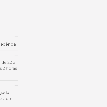
cedência
 de 20 a
s 2 horas
egada
e trem,