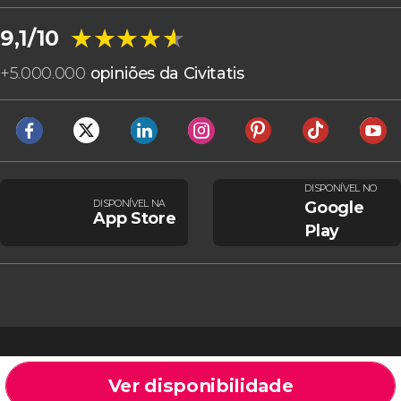
★★★★★
★★★★★
9,1/10
+
5.000.000
opiniões da Civitatis
DISPONÍVEL NO
DISPONÍVEL NA
Google
App Store
Play
Ver disponibilidade
Cookies
Condições gerais
Aviso legal
Política de privacidade