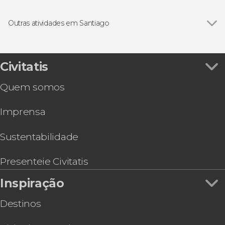
Cajón del Maipo
Ver todos
Gastronomia e enoturismo em Santiago
Valle Nevado
Excursões de um dia saindo de Santiago
Outras atividades em Santiago
Cerro San Cristóbal
Visitas guiadas por Santiago
Ver todos
Excursão ao Parque de Farellones
La Parva
Free tours por Santiago
Excursão ao Parque Safári de Rancagua
Excursão a Valparaíso e Viña del Mar
Civitatis
Tour panorâmico por Farellones e Valle Nevado
Quem somos
Excursão a Isla Negra, Algarrobo e Viña
Undurraga
Imprensa
Excursão à Vinícola Concha y Toro
Passeio privado de helicóptero por Santiago
Estação de esqui Portillo e Laguna del Inca
Sustentabilidade
Ônibus turístico de Santiago de Chile
Excursão à estação de esqui El Colorado
Presenteie Civitatis
Inspiração
Destinos