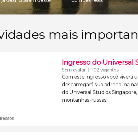
s já desfrutaram deste
opiniões reais
ividades mais importan
Ingresso do Universal 
Sem avaliar
102 viajantes
Com este ingresso você
viverá 
descarregará sua adrenalina
nas
do
Universal Studios Singapore
montanhas-russas!
gressos