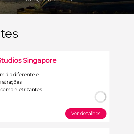
tes
Studios Singapore
um dia diferente e
 atrações
, como eletrizantes
Ver detalhes