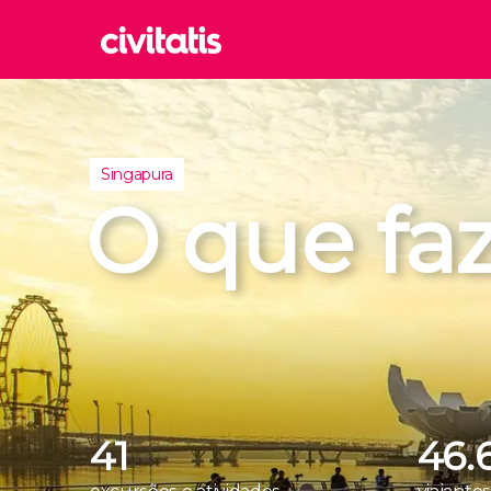
Rom
Itália
Londr
Singapura
Reino 
O que fa
Edim
Reino 
Marra
Marroc
Istam
Turquia
41
46.