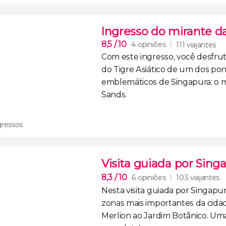
Ingresso do mirante d
8,5
/ 10
4 opiniões
111 viajantes
Com este ingresso, você desfruta
do Tigre Asiático de
um dos pon
emblemáticos de Singapura: o m
Sands.
gressos
Visita guiada por Sing
8,3
/ 10
6 opiniões
103 viajantes
Nesta
visita guiada por Singapu
zonas mais importantes da cida
Merlion ao Jardim Botânico
. Um