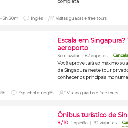
completa!
 - 3h 30m
Inglês
Visitas guiadas e free tours
Escala em Singapura? 
aeroporto
Cancela
Sem avaliar
67 viajantes
Você aproveitará ao máximo su
de Singapura
neste
tour privad
conhecer os
principais monume
 8h
Espanhol ou inglês
Visitas guiadas e free tours
Ônibus turístico de Si
8
/ 10
Ca
1 opinião
82 viajantes