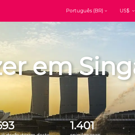
Português (BR)
Top destinos
a
Paris
Nova York
França
Estados Uni
es
Florença
Budapest
Unido
Itália
Hungria
zer em Sin
burgo
Madrid
Barcelon
Unido
Espanha
Espanha
kech
Amsterdam
Milão
os
Holanda
Itália
bul
Praga
Porto
República Tcheca
Portugal
693
1.401
Ver todos os destinos