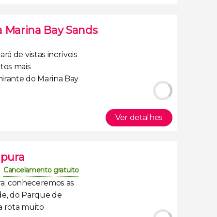
a Marina Bay Sands
rá de vistas incríveis
tos mais
irante do Marina Bay
Ver detalhes
apura
Cancelamento gratuito
ra
, conheceremos as
de,
do Parque de
a rota muito