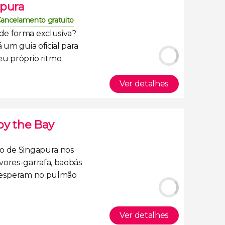
apura
ancelamento gratuito
de forma exclusiva
?
 um guia oficial para
u próprio ritmo.
Ver detalhes
by the Bay
o de Singapura nos
vores-garrafa, baobás
e esperam no pulmão
Ver detalhes