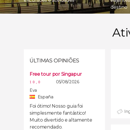
excursões e atividades
viajante
destino
At
ÚLTIMAS OPINIÕES
Free tour por Singapur
05/08/2026
10,0
Eva
España
Foi ótimo! Nosso guia foi
In
simplesmente fantástico!
Muito divertido e altamente
recomendado.