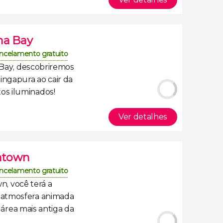
na Bay
ncelamento gratuito
 Bay
, descobriremos
ingapura ao cair da
s iluminados!
Ver detalhes
natown
ncelamento gratuito
wn
, você terá a
a
atmosfera animada
a
área mais antiga da