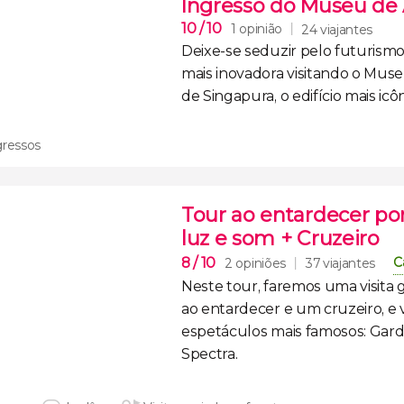
Ingresso do Museu de 
10
/ 10
1 opinião
24 viajantes
Deixe-se seduzir pelo
futurism
mais inovadora
visitando o
Museu
de Singapura
, o edifício mais ic
gressos
Tour ao entardecer po
luz e som + Cruzeiro
8
/ 10
C
2 opiniões
37 viajantes
Neste tour, faremos uma
visita
ao entardecer
e um cruzeiro, e
espetáculos mais famosos:
Gard
Spectra
.