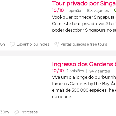
Tour privado por Sing
10
/ 10
C
1 opinião
103 viajantes
Você quer conhecer
Singapura 
Com este tour privado, você terá
poder descobrir Singapura no se
 8h
Espanhol ou inglês
Visitas guiadas e free tours
Ingresso dos Gardens 
10
/ 10
2 opiniões
94 viajantes
Viva um dia longe do burburinh
famosos Gardens by the Bay.
Ár
e mais de 500.000 espécies lh
da cidade
.
 30m
Ingressos