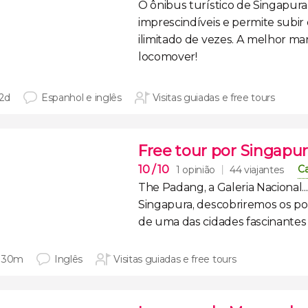
O ônibus turístico de Singapura
imprescindíveis e permite
subir
ilimitado de vezes
. A melhor man
locomover!
 2d
Espanhol e inglês
Visitas guiadas e free tours
Free tour por Singapu
10
/ 10
Ca
1 opinião
44 viajantes
The Padang, a Galeria Nacional..
Singapura
, descobriremos os p
de uma das
cidades
fascinantes
 30m
Inglês
Visitas guiadas e free tours