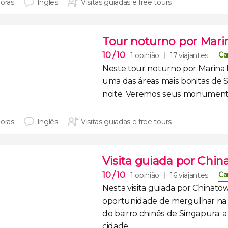
horas
Inglês
Visitas guiadas e free tours
Tour noturno por Mari
10
/ 10
Ca
1 opinião
17 viajantes
Neste
tour noturno por Marina
uma das áreas mais bonitas de S
noite
. Veremos seus monumento
horas
Inglês
Visitas guiadas e free tours
Visita guiada por Chi
10
/ 10
Ca
1 opinião
16 viajantes
Nesta
visita guiada por Chinato
oportunidade de mergulhar n
do bairro chinês de Singapura
, 
cidade
.