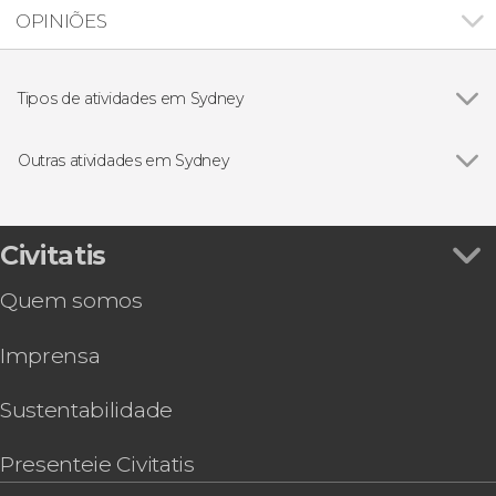
OPINIÕES
Tipos de atividades em Sydney
Ver todos
Excursões de um dia
Visitas guiadas e free tours
Outras atividades em Sydney
Zoológicos e aquários em Sydney
Ver todos
Go City: Sydney Essentials Pass ou Explorer Pass
Free tour por Sydney
Visita guiada pela Ópera de Sydney
Civitatis
Avistamento de baleias em Sydney
Quem somos
Passeio de barco pela baía de Sydney
Tour noturno de ônibus panorâmico por Sydney
Imprensa
Salto de paraquedas em Sydney
Chip eSIM com internet na Austrália
Mergulho com tubarões em Bushrangers Bay
Sustentabilidade
Tour de bicicleta por Sydney
Presenteie Civitatis