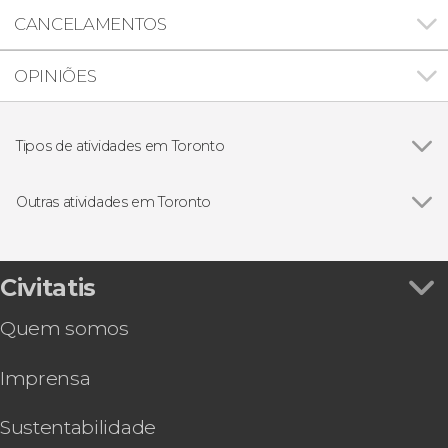
CANCELAMENTOS
OPINIÕES
Tipos de atividades em Toronto
Ver todos
Excursões de um dia
Gastronomia e enoturismo
Outras atividades em Toronto
Visitas guiadas e free tours
Ver todos
Free tour por Toronto
Ônibus turístico de Toronto
Ingresso do Museu Real de Ontário
Civitatis
Chip eSIM com Internet para o Canadá
Quem somos
Tour de segway pelo Distillery District
Tour noturno de ônibus panorâmico
Imprensa
Ingressos da NBA: Toronto Raptors
Tour de bicicleta por Toronto
Ingresso da NHL: Toronto Maple Leafs
Sustentabilidade