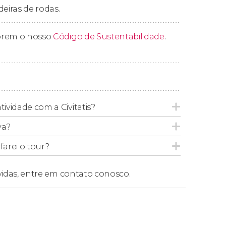
deiras de rodas.
litação
para poder usar os segways.
prem o nosso
Código de Sustentabilidade
.
tividade com a Civitatis?
va?
arei o tour?
vidas,
entre em contato conosco.