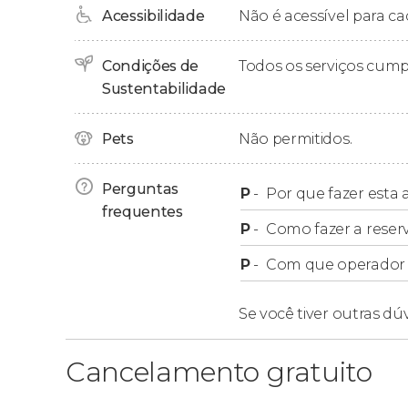
Acessibilidade
Não é acessível para ca
Não é preciso nenhum tipo de carteira de habi
Condições de
Todos os serviços cum
Sustentabilidade
Pets
Não permitidos.
Perguntas
P
-
Por que fazer esta a
frequentes
P
-
Como fazer a reser
P
-
Com que operador f
Se você tiver outras dú
Cancelamento gratuito