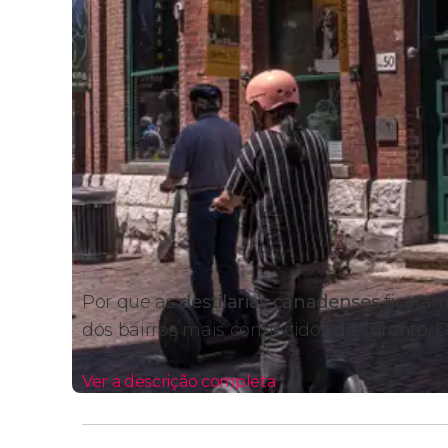
Por que as
destilarias canadenses
ficara
dos bairros mais conhecidos de Toronto.
Ver a descrição completa
Itinerário