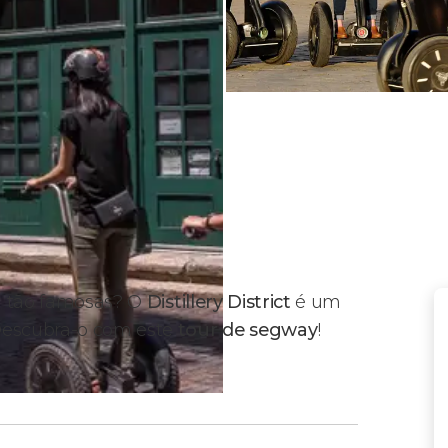
m tão famosas? O
Distillery District
é um
 Descubra-o com este
tour de segway
!