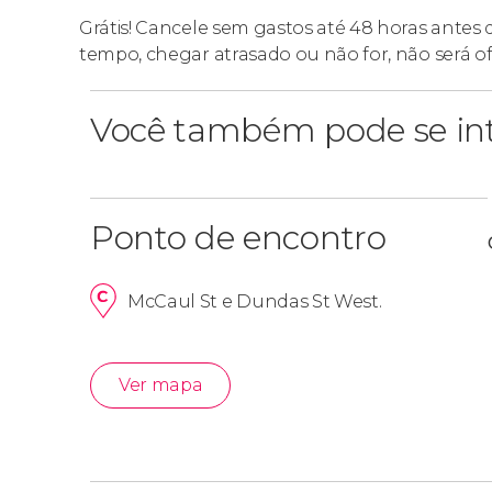
Grátis! Cancele sem gastos até 48 horas antes
tempo, chegar atrasado ou não for, não será o
Você também pode se int
Ponto de encontro
McCaul St e Dundas St West.
Ver mapa