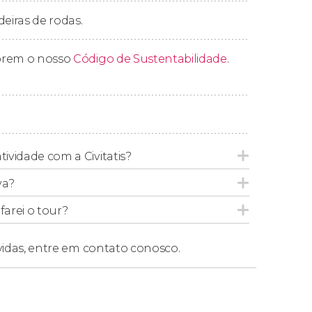
deiras de rodas.
l Dragon City
, onde concluiremos a visita às
prem o nosso
Código de Sustentabilidade
.
tividade com a Civitatis?
va?
arei o tour?
vidas,
entre em contato conosco.