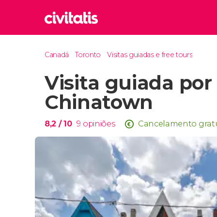
Rom
Canadá
Toronto
Visitas guiadas e free tours
Itália
Visita guiada po
Lond
Reino 
Chinatown
Edim
Reino 
8,2
/ 10
9
opiniões
Cancelamento grat
Marr
Marroc
Istam
Turquia