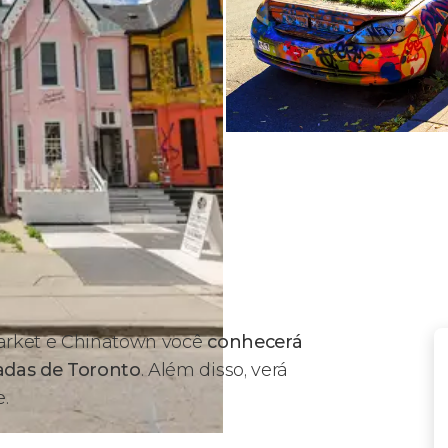
arket e Chinatown você
conhecerá
adas de Toronto
. Além disso, verá
.