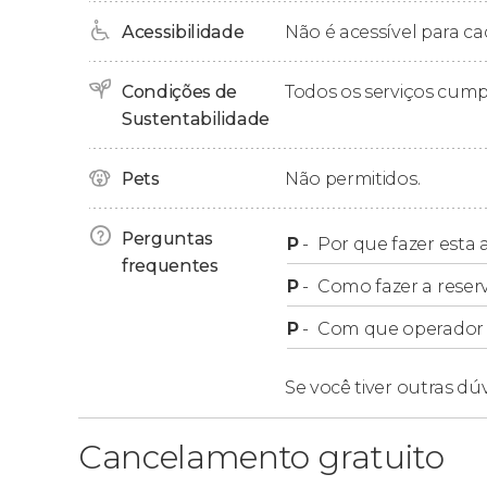
Acessibilidade
Não é acessível para ca
Finalmente, iremos levá-lo ao
centro comercia
12:00 horas.
Condições de
Todos os serviços cum
Sustentabilidade
Pets
Não permitidos.
Perguntas
P
-
Por que fazer esta a
frequentes
P
-
Como fazer a reser
P
-
Com que operador f
Se você tiver outras dú
Cancelamento gratuito