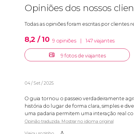
Opiniões dos nossos clien
Todas as opiniões foram escritas por clientes 
8,2 / 10
9 opiniões
|
147 viajantes
9 fotos de viajantes
04 / Set / 2025
O guia tornou o passeio verdadeiramente agrad
história do lugar de forma clara, simples e div
uma padaria permitem uma interação real com
Opinião traduzida. Mostrar no idioma original
Viajou sozinho