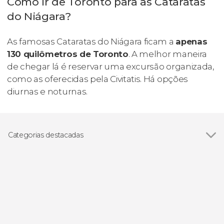
Como ir de Toronto para as Cataratas
do Niágara?
As famosas Cataratas do Niágara ficam a
apenas
130 quilômetros de Toronto
. A melhor maneira
de chegar lá é reservar uma excursão organizada,
como as oferecidas pela Civitatis. Há opções
diurnas e noturnas.
Categorias destacadas
Ver todos
Excursões de um dia
Gastronomia e enoturismo
Visitas guiadas e free tours