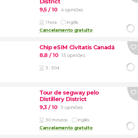
District
9,5
/ 10
4 opiniões
1 hora
Inglês
Cancelamento gratuito
Chip eSIM Civitatis Canadá
8,8
/ 10
13 opiniões
3 - 30d
Tour de segway pelo
Distillery District
9,3
/ 10
9 opiniões
30 minutos
Inglês
Cancelamento gratuito