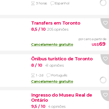
3 horas
Espanhol
Transfers em Toronto
8,5
/ 10
205 opiniões
por carro a partir de
69
Cancelamento gratuito
US$
Ônibus turístico de Toronto
8
/ 10
41 opiniões
1 - 2d
Português
Cancelamento gratuito
Ingresso do Museu Real de
Ontário
9,5
/ 10
4 opiniões