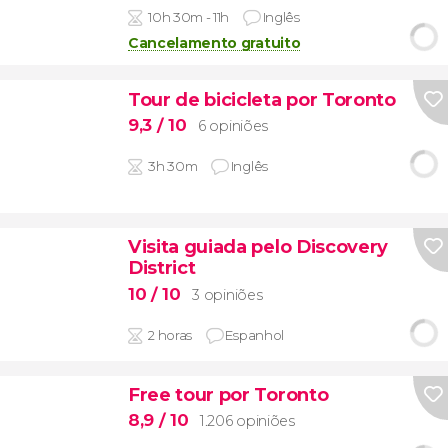
10h 30m - 11h
Inglês
Cancelamento gratuito
Tour de bicicleta por Toronto
9,3
/ 10
6 opiniões
3h 30m
Inglês
Visita guiada pelo Discovery
District
10
/ 10
3 opiniões
2 horas
Espanhol
Free tour por Toronto
8,9
/ 10
1.206 opiniões