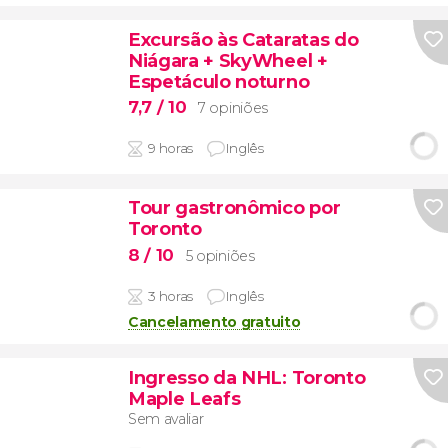
Excursão às Cataratas do
Niágara + SkyWheel +
Espetáculo noturno
7,7
/ 10
7 opiniões
9 horas
Inglês
Tour gastronômico por
Toronto
8
/ 10
5 opiniões
3 horas
Inglês
Cancelamento gratuito
Ingresso da NHL: Toronto
Maple Leafs
Sem avaliar