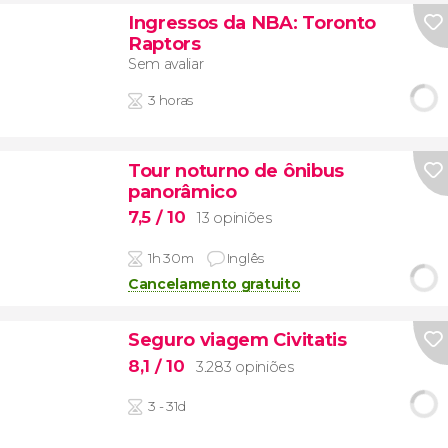
Ingressos da NBA: Toronto
Raptors
Sem avaliar
3 horas
Tour noturno de ônibus
panorâmico
7,5
/ 10
13 opiniões
1h 30m
Inglês
Cancelamento gratuito
Seguro viagem Civitatis
8,1
/ 10
3.283 opiniões
3 - 31d