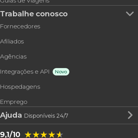
Guias de Viagens
Trabalhe conosco
Fornecedores
Afiliados
Agências
Integrações e API
Novo
Hospedagens
Emprego
Ajuda
Disponíveis 24/7
★★★★★
★★★★★
9,1/10