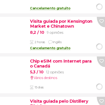
Cancelamento gratuito
Visita guiada por Kensington
Market e Chinatown
8,2
/ 10
9 opiniões
2 horas
Inglês
Cancelamento gratuito
Chip eSIM com Internet para
o Canadá
5,3
/ 10
12 opiniões
Vários destinos
15 dias
Visita guiada pelo Distillery