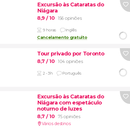
Excursão às Cataratas do
Niágara
8,9
/ 10
156 opiniões
9 horas
Inglês
Cancelamento gratuito
Tour privado por Toronto
8,7
/ 10
104 opiniões
2 - 3h
Português
Excursão às Cataratas do
Niágara com espetáculo
noturno de luzes
8,7
/ 10
75 opiniões
Vários destinos