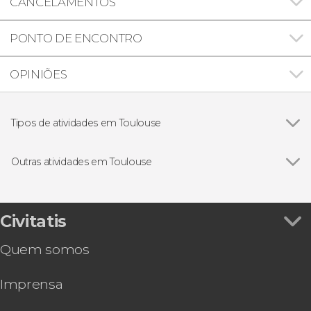
CANCELAMENTOS
PONTO DE ENCONTRO
OPINIÕES
Tipos de atividades em Toulouse
Excursões de um dia
Outras atividades em Toulouse
Ver todos
Free tour por Toulouse
Tour panorâmico por Toulouse
Civitatis
Quem somos
Imprensa