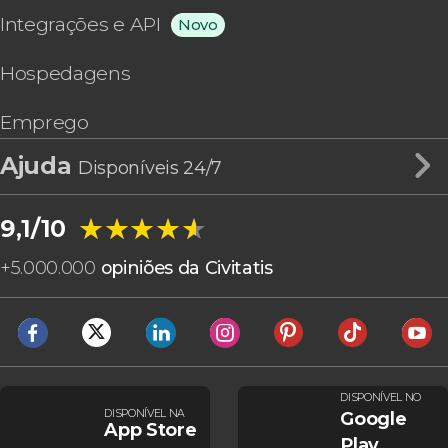
Integrações e API
Novo
Hospedagens
Emprego
Ajuda
Disponíveis 24/7
★★★★★
★★★★★
9,1/10
+
5.000.000
opiniões da Civitatis
DISPONÍVEL NO
DISPONÍVEL NA
Google
App Store
Play