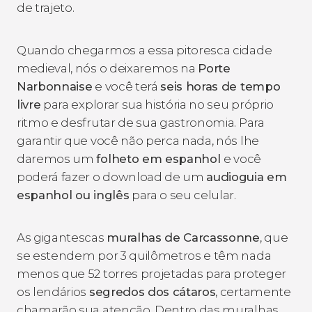
de trajeto.
Quando chegarmos a essa pitoresca cidade
medieval, nós o deixaremos na
Porte
Narbonnaise
e você terá
seis horas de tempo
livre
para explorar sua história no seu próprio
ritmo e desfrutar de sua gastronomia. Para
garantir que você não perca nada, nós lhe
daremos um
folheto em espanhol
e você
poderá fazer o download de um
audioguia em
espanhol ou inglês
para o seu celular.
As gigantescas
muralhas de Carcassonne
, que
se estendem por 3 quilômetros e têm nada
menos que 52 torres projetadas para proteger
os lendários
segredos dos cátaros
, certamente
chamarão sua atenção. Dentro das muralhas