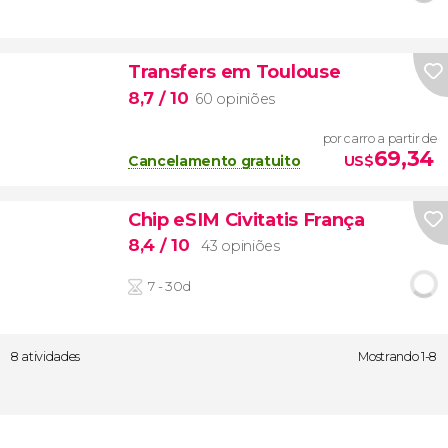
Transfers em Toulouse
8,7
/ 10
60 opiniões
por carro a partir de
69,34
Cancelamento gratuito
US$
Chip eSIM Civitatis França
8,4
/ 10
43 opiniões
7 - 30d
8 atividades
Mostrando 1-8