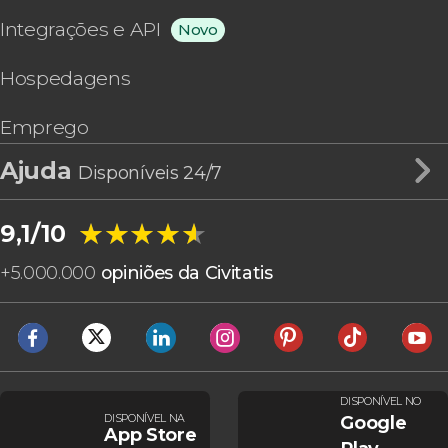
Integrações e API
Novo
Hospedagens
Emprego
Ajuda
Disponíveis 24/7
★★★★★
★★★★★
9,1/10
+
5.000.000
opiniões da Civitatis
DISPONÍVEL NO
DISPONÍVEL NA
Google
App Store