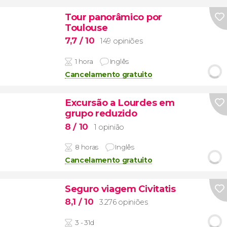
Tour panorâmico por
Toulouse
7,7
/ 10
149 opiniões
1 hora
Inglês
Cancelamento gratuito
Excursão a Lourdes em
grupo reduzido
8
/ 10
1 opinião
8 horas
Inglês
Cancelamento gratuito
Seguro viagem Civitatis
8,1
/ 10
3.276 opiniões
3 - 31d