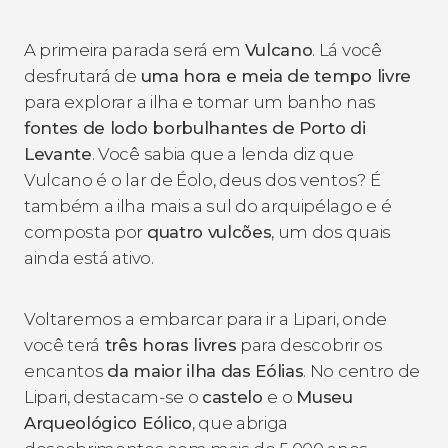
A primeira parada será em
Vulcano
. Lá você
desfrutará de
uma hora e meia de tempo livre
para explorar a ilha e tomar um banho nas
fontes de lodo borbulhantes de Porto di
Levante
. Você sabia que a lenda diz que
Vulcano é o lar de Éolo, deus dos ventos? É
também a ilha mais a sul do arquipélago e é
composta por
quatro vulcões
, um dos quais
ainda está ativo.
Voltaremos a embarcar para ir a Lipari, onde
você terá
três horas livres
para descobrir os
encantos
da maior ilha das Eólias
. No centro de
Lipari, destacam-se o
castelo
e o
Museu
Arqueológico Eólico
, que abriga