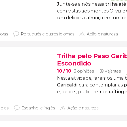
Junte-se a nós nessa
trilha at
com vistas aos montes Olivia e
um
delicioso almoço
em um re
horas
Português e outros idiomas
Ação e natureza
Trilha pelo Paso Gari
Escondido
10
/ 10
3 opiniões
59 viajantes
Nesta atividade, faremos uma
t
Garibaldi
para contemplar as
p
e, depois, praticaremos
rafting
horas
Espanhol e inglês
Ação e natureza