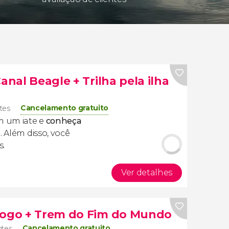
anal Beagle + Trilha pela ilha
Cancelamento gratuito
ntes
m um iate e
conheça
s
. Além disso, você
s.
Ver detalhes
 Fogo + Trem do Fim do Mundo
Cancelamento gratuito
ntes