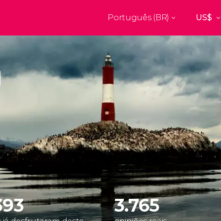
Português (BR)
Top destinos
a
Paris
Nova Yor
França
Estados Uni
res
Florença
Budapes
Unido
Itália
Hungria
burgo
Madrid
Barcelon
Unido
Espanha
Espanha
akech
Amsterdam
Milão
os
Holanda
Itália
bul
Praga
Porto
República Tcheca
Portugal
393
3.765
Ver todos os destinos