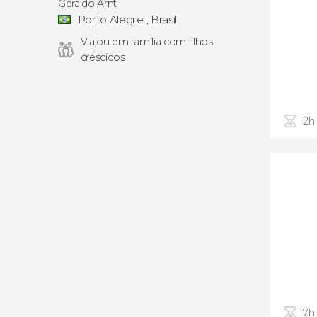
Geraldo Arnt
Porto Alegre , Brasil
Viajou em família com filhos
crescidos
2h
7h