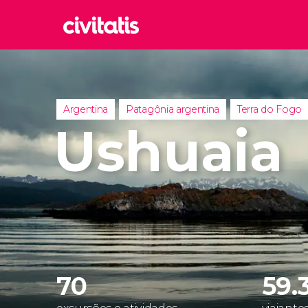
Rom
Itália
Lond
Argentina
Patagônia argentina
Terra do Fogo
Reino 
Ushuaia
Edim
Reino 
Marr
Marroc
Istam
Turquia
70
59.