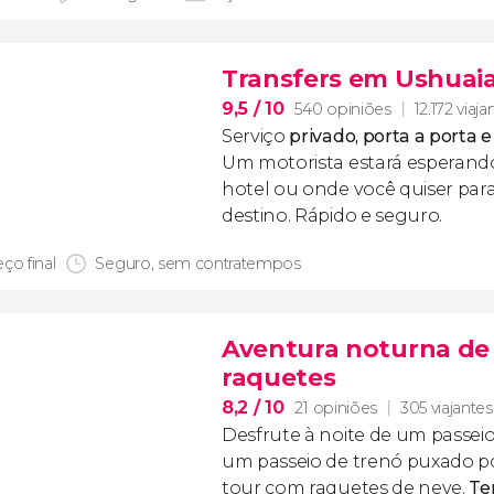
Transfers em Ushuai
9,5
/ 10
540 opiniões
12.172 viaja
Serviço
privado, porta a porta 
Um motorista estará esperand
hotel ou onde você quiser para
destino. Rápido e seguro.
ço final
Seguro, sem contratempos
Aventura noturna de 
raquetes
8,2
/ 10
21 opiniões
305 viajantes
Desfrute à noite de um passei
um passeio de trenó puxado p
tour com raquetes de neve.
Te