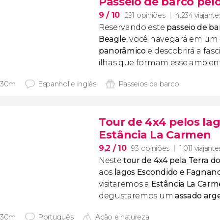
Passeio de barco pel
9
/ 10
291 opiniões
4.234 viajante
Reservando este
passeio de ba
Beagle
, você navegará em um
panorâmico
e descobrirá a fas
ilhas que formam esse ambien
 30m
Espanhol e inglês
Passeios de barco
Tour de 4x4 pelos la
Estância La Carmen
9,2
/ 10
93 opiniões
1.011 viajante
Neste
tour de 4x4 pela Terra d
aos
lagos Escondido e Fagnan
visitaremos a
Estância La Car
degustaremos um
assado arg
 30m
Português
Ação e natureza