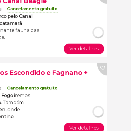
o Canal Beagle
Cancelamento gratuito
s
rco pelo Canal
catamarã
cinante fauna das
te.
Ver detalhes
gos Escondido e Fagnano +
Cancelamento gratuito
s
o Fogo
iremos
o
. Também
men
, onde
entino
.
Ver detalhes