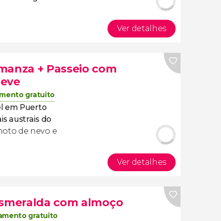
Ver detalhes
lmanza + Passeio com
neve
mento gratuito
el em Puerto
s austrais do
moto de nevo e
Ver detalhes
 Esmeralda com almoço
amento gratuito