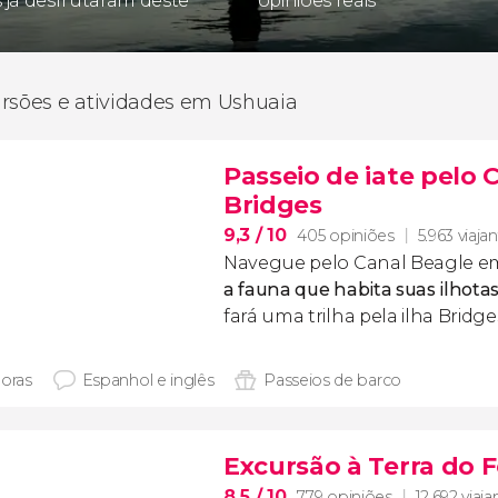
s já desfrutaram deste
opiniões reais
rsões e atividades em Ushuaia
Passeio de iate pelo C
Bridges
9,3
/ 10
405 opiniões
5.963 viaja
Navegue pelo Canal Beagle e
a fauna que habita suas ilhota
fará uma trilha pela ilha Bridge
horas
Espanhol e inglês
Passeios de barco
Excursão à Terra do
8,5
/ 10
779 opiniões
12.692 viaja