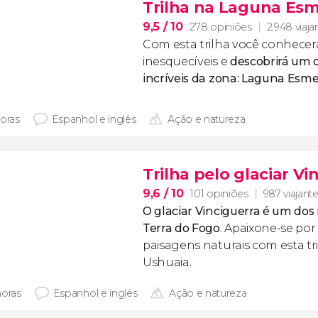
Trilha na Laguna Es
9,5
/ 10
278 opiniões
2.948 viaja
Com esta trilha você conhecer
inesquecíveis e
descobrirá um 
incríveis da zona: Laguna Esm
horas
Espanhol e inglês
Ação e natureza
Trilha pelo glaciar Vi
9,6
/ 10
101 opiniões
987 viajant
O glaciar Vinciguerra é um dos
Terra do Fogo
. Apaixone-se por 
paisagens naturais com esta tr
Ushuaia.
horas
Espanhol e inglês
Ação e natureza