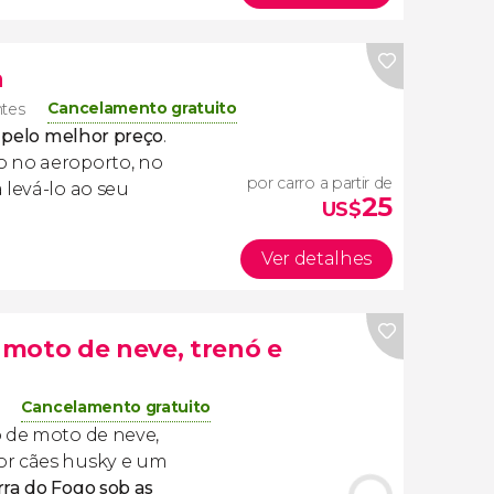
a
Cancelamento gratuito
ntes
e pelo melhor preço
.
o no aeroporto, no
por carro a partir de
 levá-lo ao seu
25
US$
Ver detalhes
moto de neve, trenó e
Cancelamento gratuito
o de moto de neve,
or cães husky e um
rra do Fogo sob as