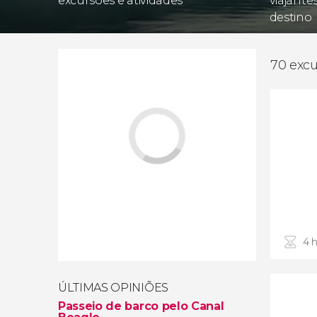
excursões e atividades
viajante
destino
70 excu
4 
ÚLTIMAS OPINIÕES
Passeio de barco pelo Canal