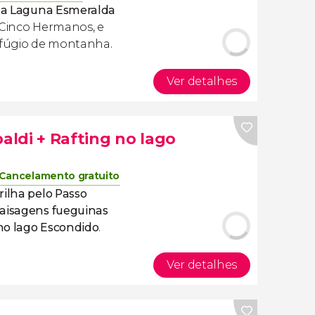
é a Laguna Esmeralda
 Cinco Hermanos, e
fúgio de montanha.
Ver detalhes
baldi + Rafting no lago
Cancelamento gratuito
rilha pelo Passo
aisagens fueguinas
 no lago Escondido
.
Ver detalhes