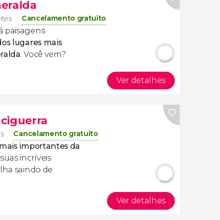
meralda
Cancelamento gratuito
ntes
á paisagens
dos lugares mais
eralda
. Você vem?
Ver detalhes
nciguerra
Cancelamento gratuito
es
 mais importantes da
suas incríveis
ilha saindo de
Ver detalhes