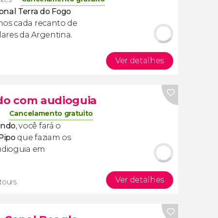
onal Terra do Fogo
mos cada recanto de
ares da Argentina.
Ver detalhes
do com audioguia
Cancelamento gratuito
undo
, você fará o
 Pipo
que faziam os
udioguia em
Ver detalhes
 tours