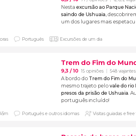
Nesta
excursão ao Parque Naci
saindo de Ushuaia
, descobrire
um dos lugares mais espetacul
horas
Português
Excursões de um dia
Trem do Fim do Mun
9,3
/ 10
15 opiniões
548 viajantes
A bordo do
Trem do Fim do M
mesmo trajeto pelo
vale do rio
presos da prisão de Ushuaia
. A
português incluído!
 45m
Português e outros idiomas
Visitas guiadas e free