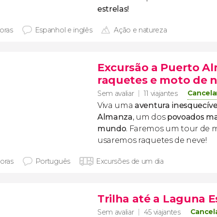
estrelas!
horas
Espanhol e inglês
Ação e natureza
Excursão a Puerto A
raquetes e moto de 
Cancela
Sem avaliar
11 viajantes
Viva uma
aventura inesquecív
Almanza
, um dos
povoados mai
mundo
. Faremos um tour de 
usaremos raquetes de neve!
horas
Português
Excursões de um dia
Trilha até a Laguna
Cancel
Sem avaliar
45 viajantes