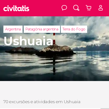
Argentina
Patagônia argentina
Terra do Fogo
Ushuaia
70 excursões e atividades em Ushuaia