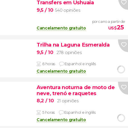
Transfers em Ushuaia
9,5
/ 10
540 opiniões
por carro a partir de
25
Cancelamento gratuito
US$
Trilha na Laguna Esmeralda
9,5
/ 10
278 opiniões
6 horas
Espanhol e inglês
Cancelamento gratuito
Aventura noturna de moto de
neve, trenó e raquetes
8,2
/ 10
21 opiniões
5 horas
Espanhol e inglês
Cancelamento gratuito