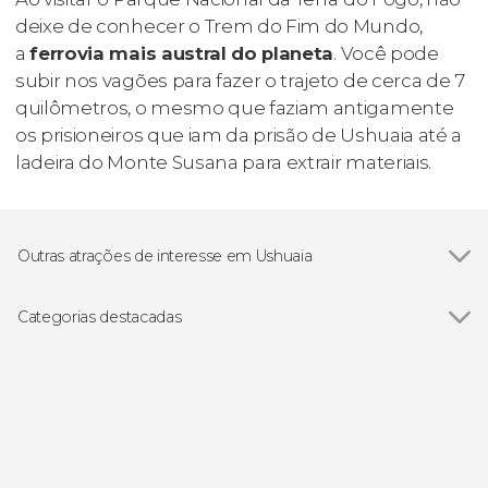
deixe de conhecer o Trem do Fim do Mundo,
a
ferrovia mais austral do planeta
. Você pode
subir nos vagões para fazer o trajeto de cerca de 7
quilômetros, o mesmo que faziam antigamente
os prisioneiros que iam da prisão de Ushuaia até a
ladeira do Monte Susana para extrair materiais.
Outras atrações de interesse em Ushuaia
Canal Beagle
Categorias destacadas
Ver todos
Excursões de um dia saindo de Ushuaia
Passeios de helicóptero por Ushuaia
Passeios de barco por Ushuaia
Visitas guiadas e free tours por Ushuaia
4x4
Trilhas em Ushuaia