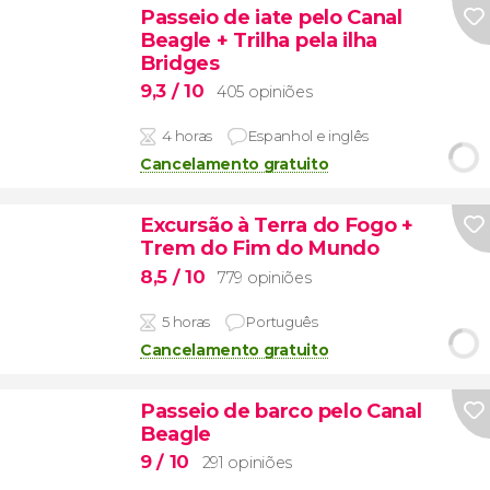
Passeio de iate pelo Canal
Beagle + Trilha pela ilha
Bridges
9,3
/ 10
405 opiniões
4 horas
Espanhol e inglês
Cancelamento gratuito
Excursão à Terra do Fogo +
Trem do Fim do Mundo
8,5
/ 10
779 opiniões
5 horas
Português
Cancelamento gratuito
Passeio de barco pelo Canal
Beagle
9
/ 10
291 opiniões