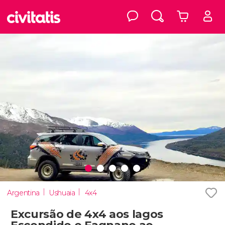
Argentina
Ushuaia
4x4
Excursão de 4x4 aos lagos
Escondido e Fagnano ao