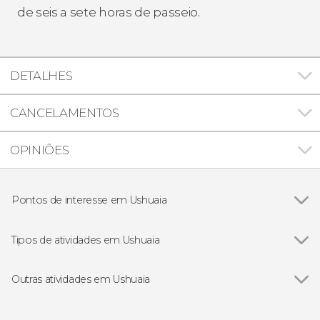
de seis a sete horas de passeio.
DETALHES
CANCELAMENTOS
OPINIÕES
Pontos de interesse em Ushuaia
Canal Beagle
Tipos de atividades em Ushuaia
Ver todos
Excursões de um dia saindo de Ushuaia
Passeios de helicóptero por Ushuaia
Outras atividades em Ushuaia
Passeios de barco por Ushuaia
Ver todos
Excursão à Terra do Fogo + Trem do Fim do
Visitas guiadas e free tours por Ushuaia
Mundo