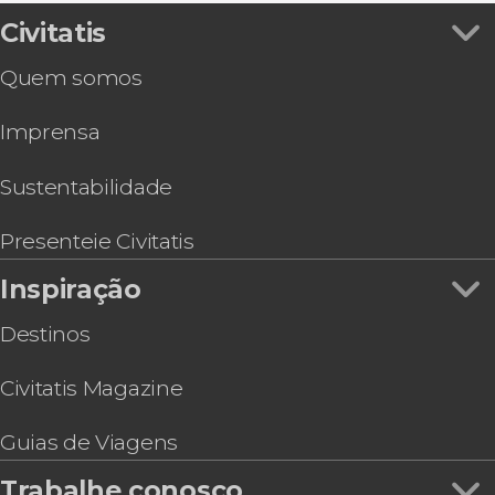
4x4
Aventura noturna de moto de neve, trenó e
Civitatis
Trilhas em Ushuaia
raquetes
Quem somos
Trilha na Laguna Esmeralda
Aventura em moto de neve e raquetes no Vale
Imprensa
Tierra Mayor
Excursao de mountain bike saindo de Ushuaia
Trilha pelo glaciar Martial
Sustentabilidade
Transporte ao Cerro Castor
Passeio de cavalo pelo lago Escondido
Presenteie Civitatis
Trilha até o glaciar Ojo del Albino
Inspiração
Trilha ao entardecer pelo Monte Susana
Destinos
Civitatis Magazine
Guias de Viagens
Trabalhe conosco