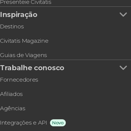
Passeio de cavalo pelo lago Escondido
Presenteie Civitatis
Trilha até o glaciar Ojo del Albino
Inspiração
Trilha ao entardecer pelo Monte Susana
Destinos
Civitatis Magazine
Guias de Viagens
Trabalhe conosco
Fornecedores
Afiliados
Agências
Integrações e API
Novo