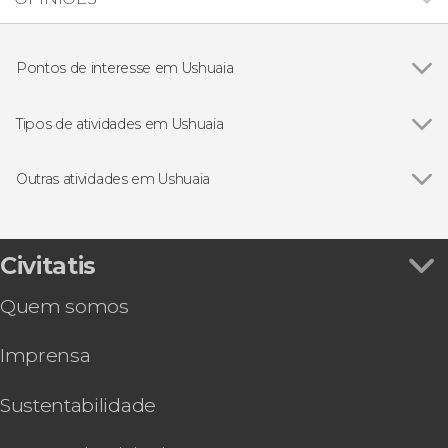
Pontos de interesse em Ushuaia
Canal Beagle
Tipos de atividades em Ushuaia
Ver todos
Excursões de um dia saindo de Ushuaia
Passeios de helicóptero por Ushuaia
Outras atividades em Ushuaia
Passeios de barco por Ushuaia
Ver todos
Excursão à Terra do Fogo + Trem do Fim do
Visitas guiadas e free tours por Ushuaia
Mundo
4x4
Aventura noturna de moto de neve, trenó e
Civitatis
Trilhas em Ushuaia
raquetes
Quem somos
Trilha na Laguna Esmeralda
Aventura em moto de neve e raquetes no Vale
Imprensa
Tierra Mayor
Excursao de mountain bike saindo de Ushuaia
Trilha pelo glaciar Martial
Sustentabilidade
Transporte ao Cerro Castor