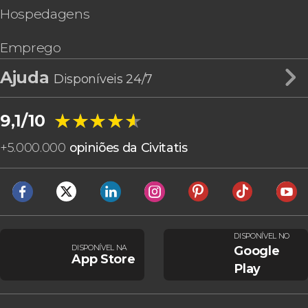
Hospedagens
Emprego
Ajuda
Disponíveis 24/7
★★★★★
★★★★★
9,1/10
+
5.000.000
opiniões da Civitatis
DISPONÍVEL NO
DISPONÍVEL NA
Google
App Store
Play