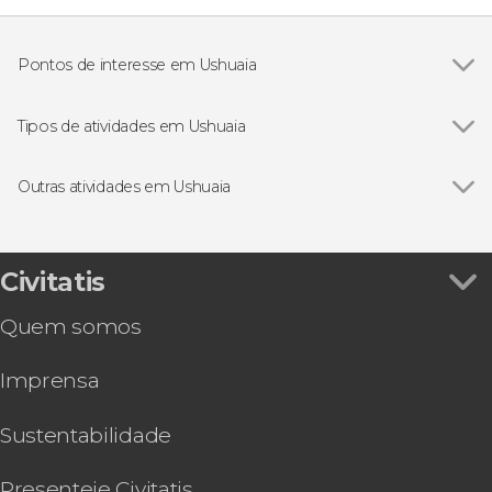
Pontos de interesse em Ushuaia
Canal Beagle
Tipos de atividades em Ushuaia
Ver todos
Excursões de um dia saindo de Ushuaia
Passeios de helicóptero por Ushuaia
Outras atividades em Ushuaia
Passeios de barco por Ushuaia
Ver todos
Excursão à Terra do Fogo + Trem do Fim do
Visitas guiadas e free tours por Ushuaia
Mundo
4x4
Aventura noturna de moto de neve, trenó e
Civitatis
Trilhas em Ushuaia
raquetes
Quem somos
Trilha na Laguna Esmeralda
Aventura em moto de neve e raquetes no Vale
Imprensa
Tierra Mayor
Excursao de mountain bike saindo de Ushuaia
Trilha pelo glaciar Martial
Sustentabilidade
Transporte ao Cerro Castor
Passeio de cavalo pelo lago Escondido
Presenteie Civitatis