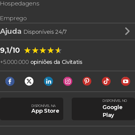
Hospedagens
Emprego
Ajuda
Disponíveis 24/7
★★★★★
★★★★★
9,1/10
+
5.000.000
opiniões da Civitatis
DISPONÍVEL NO
DISPONÍVEL NA
Google
App Store
Play