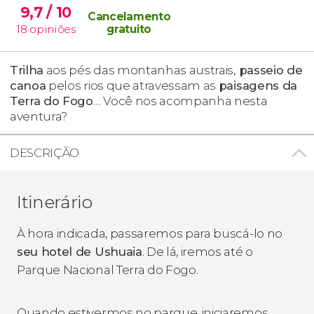
9,7
/ 10
Cancelamento
18
opiniões
gratuito
Trilha
aos pés das montanhas austrais,
passeio de
canoa
pelos rios que atravessam as
paisagens da
Terra do Fogo
… Você nos acompanha nesta
aventura?
DESCRIÇÃO
Itinerário
À hora indicada, passaremos para buscá-lo no
seu hotel de Ushuaia
. De lá, iremos até o
Parque Nacional Terra do Fogo.
Quando estivermos no parque, iniciaremos