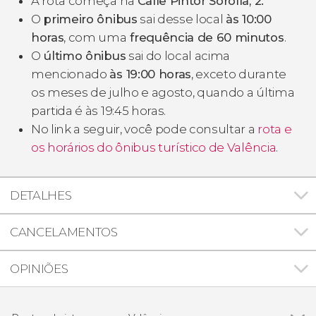
A rota começa na
Calle Pintor Sorolla, 2.
O
primeiro ônibus
sai desse local
às 10:00
horas
, com uma
frequência de 60 minutos
.
O
último ônibus
sai do local acima
mencionado
às 19:00 horas
, exceto durante
os meses de julho e agosto, quando a última
partida é às 19:45 horas.
No link a seguir, você pode consultar a
rota e
os horários do ônibus turístico de Valência
.
DETALHES
CANCELAMENTOS
OPINIÕES