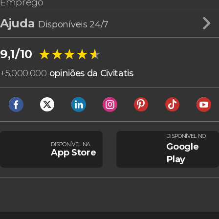
Emprego
Ajuda
Disponíveis 24/7
★★★★★
★★★★★
9,1/10
+
5.000.000
opiniões da Civitatis
DISPONÍVEL NO
DISPONÍVEL NA
Google
App Store
Play