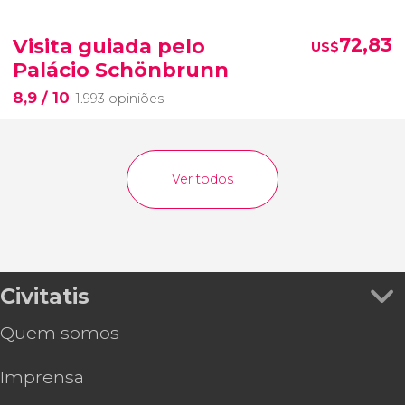
Visita guiada pelo
72,83
US$
Palácio Schönbrunn
8,9
/ 10
1.993 opiniões
Ver todos
Civitatis
Quem somos
Imprensa