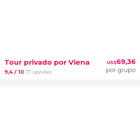
Tour privado por Viena
69,36
US$
por grupo
9,4
/ 10
77 opiniões