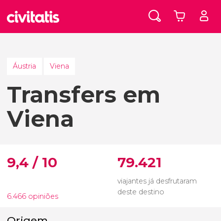
Áustria
Viena
Transfers em
Viena
9,4 / 10
79.421
viajantes já desfrutaram
deste destino
6.466 opiniões
Origem