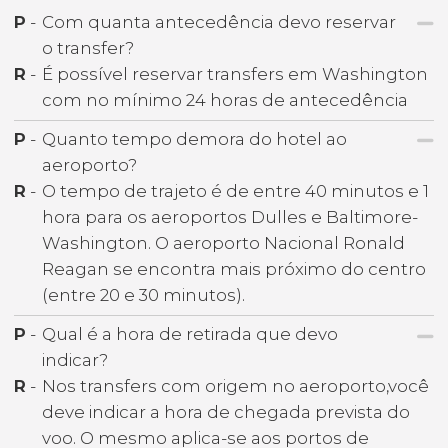
P
-
Com quanta antecedência devo reservar
o transfer?
R
-
É possível reservar transfers em Washington
com no mínimo 24 horas de antecedência
P
-
Quanto tempo demora do hotel ao
aeroporto?
R
-
O tempo de trajeto é de entre 40 minutos e 1
hora para os aeroportos Dulles e Baltimore-
Washington. O aeroporto Nacional Ronald
Reagan se encontra mais próximo do centro
(entre 20 e 30 minutos).
P
-
Qual é a hora de retirada que devo
indicar?
R
-
Nos transfers com origem no aeroporto,você
deve indicar a hora de chegada prevista do
voo. O mesmo aplica-se aos portos de