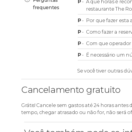
Perguntas
P
-
A que horas é reco
frequentes
restaurante The R
P
-
Por que fazer esta a
P
-
Como fazer a reser
P
-
Com que operador f
P
-
É necessário um n
Se você tiver outras dú
Cancelamento gratuito
Grátis! Cancele sem gastos até 24 horas antes 
tempo, chegar atrasado ou não for, não será o