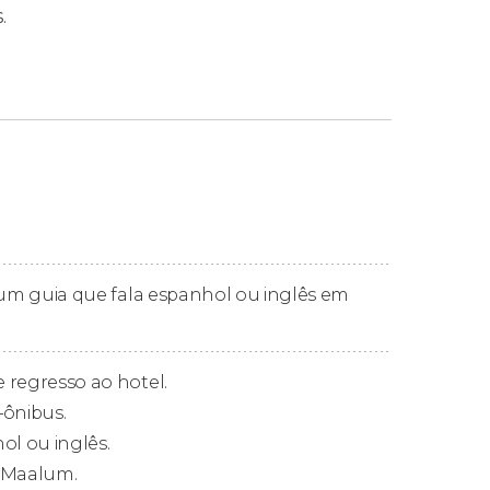
.
m não estiver disponível, a visita será
atural igualmente cativante que surpreende
sa, lar de dezenas de tartarugas.
m um guia que fala espanhol ou inglês em
 hotel de Zanzibar
. No momento da reserva,
e sua acomodação está localizada (oeste,
e regresso ao hotel.
–ônibus.
ol ou inglês.
, Chukwani, Kama, Mangapwani, Fumba e
e Maalum.