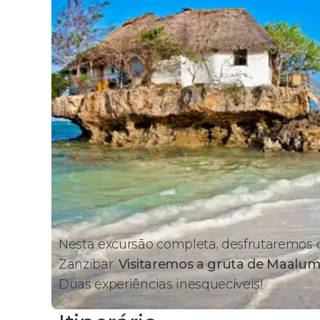
Nesta excursão completa, desfrutaremos 
Zanzibar.
Visitaremos a gruta de Maalum
Duas experiências inesquecíveis!