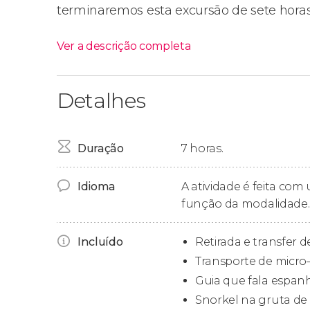
terminaremos esta excursão de sete horas
Ver a descrição completa
Alterações no itinerário
Detalhes
Em casos excepcionais, quando a caverna Maalu
realizada na
caverna de
Salaam
, um espaço n
por abrigar um
aquário natural
em tons turque
Duração
7 horas.
Retirada no hotel
Idioma
A atividade é feita co
função da modalidade.
Este passeio inclui o serviço de
retirada no seu
você pode escolher a área de Zanzibar em qu
Incluído
Retirada e transfer d
norte, leste ou sul):
Transporte de micro
Guia que fala espanh
Zona oeste
: Stone Town, Bububu, Mbweni
Chuini.
Snorkel na gruta d