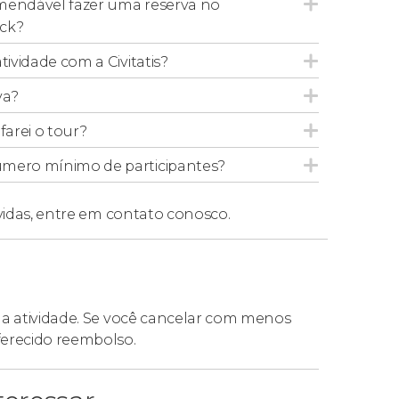
mendável fazer uma reserva no
ock?
tividade com a Civitatis?
va?
arei o tour?
úmero mínimo de participantes?
vidas,
entre em contato conosco.
da atividade. Se você cancelar com menos
ferecido reembolso.