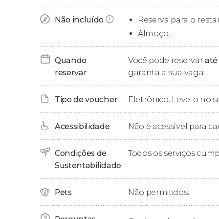
Zonas norte e leste
: Kidoti, Kendwa, Nung
Pongwe, Chwaka e Uroa.
Não incluído
Reserva para o resta
Zona sul
: Makunduchi, Kizimkazi, Jambiani
Almoço.
Quando
Você pode reservar
até
reservar
garanta a sua vaga.
Tipo de voucher
Eletrônico. Leve-o no s
Acessibilidade
Não é acessível para ca
Condições de
Todos os serviços cum
Sustentabilidade
Pets
Não permitidos.