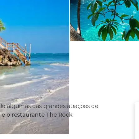
de algumas das grandes atrações de
 e o restaurante The Rock
.