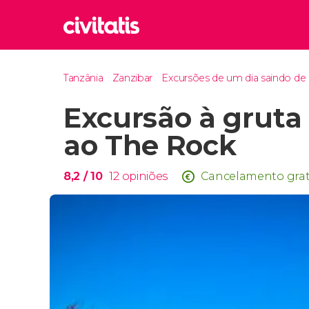
Rom
Tanzânia
Zanzibar
Excursões de um dia saindo de
Itália
Excursão à gruta
Lond
Reino 
ao The Rock
Edim
Reino 
8,2
/ 10
12
opiniões
Cancelamento grat
Marr
Marroc
Istam
Turquia