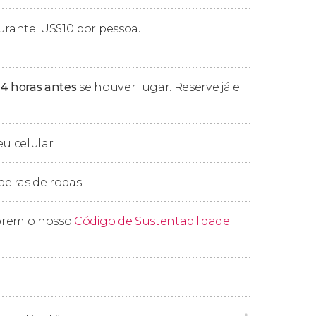
wi, Matemwe, Pwani Mchangani, Kiwengwa,
urante:
US$
10 por pessoa.
, Paje, Dongwe, Pingwe, Bwejuu e Michamvi.
 4 horas antes
se houver lugar. Reserve já e
eu celular.
deiras de rodas.
prem o nosso
Código de Sustentabilidade
.