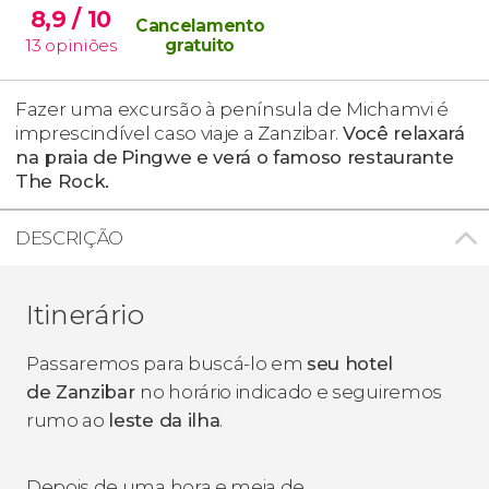
8,9
/ 10
Cancelamento
13
opiniões
gratuito
Fazer uma excursão à península de
Michamvi é
imprescindível caso viaje a Zanzibar.
Você relaxará
na praia de
Pingwe e verá o famoso restaurante
The Rock.
DESCRIÇÃO
Itinerário
Passaremos para buscá-lo em
seu hotel
de Zanzibar
no horário indicado e seguiremos
rumo ao
leste da ilha
.
Depois de uma hora e meia de