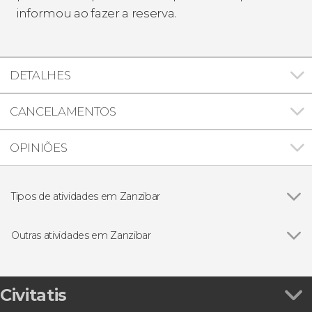
informou ao fazer a reserva.
DETALHES
CANCELAMENTOS
OPINIÕES
Tipos de atividades em Zanzibar
Ver todos
Gastronomia e enoturismo em Zanzibar
Excursões de um dia saindo de Zanzibar
Outras atividades em Zanzibar
Visitas guiadas e free tours
Ver todos
Snorkel no Atol de Mnemba
Nado com golfinhos em Zanzibar
Visita guiada privada por Stone Town
Civitatis
Tour de quadriciclo por Zanzibar