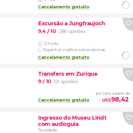
Cancelamento gratuito
Excursão a Jungfraujoch
9,4
/ 10
289 opiniões
12 horas
Espanhol, inglês e outros idiomas
Cancelamento gratuito
Transfers em Zurique
9
/ 10
321 opiniões
por carro a partir de
98,42
Cancelamento gratuito
US$
Ingresso do Museu Lindt
com audioguia
Novidade