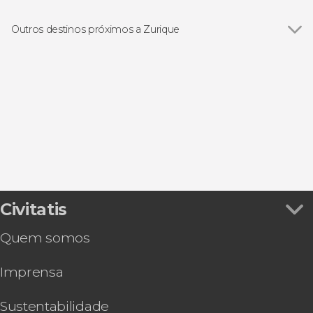
Ver todos
Excursões de um dia saindo de Zurique
Visitas guiadas e free tours
Outros destinos próximos a Zurique
Ver todos
Lucerna
Vitznau
Goldau
Weggis
Kriens
Civitatis
Quem somos
Imprensa
Sustentabilidade