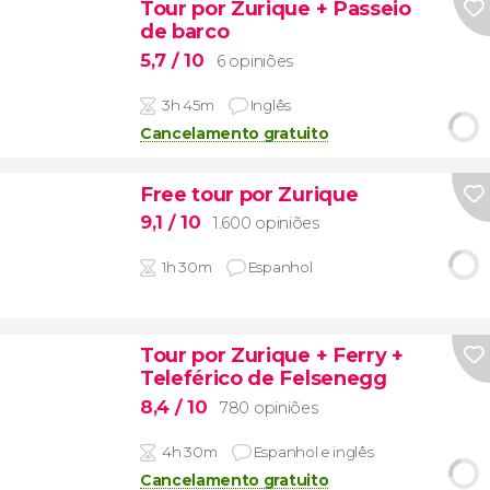
Tour por Zurique + Passeio
de barco
5,7
/ 10
6 opiniões
3h 45m
Inglês
Cancelamento gratuito
Free tour por Zurique
9,1
/ 10
1.600 opiniões
1h 30m
Espanhol
Tour por Zurique + Ferry +
Teleférico de Felsenegg
8,4
/ 10
780 opiniões
4h 30m
Espanhol e inglês
Cancelamento gratuito