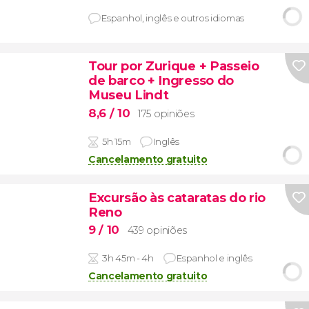
Espanhol, inglês e outros idiomas
Tour por Zurique + Passeio
de barco + Ingresso do
Museu Lindt
8,6
/ 10
175 opiniões
5h 15m
Inglês
Cancelamento gratuito
Excursão às cataratas do rio
Reno
9
/ 10
439 opiniões
3h 45m - 4h
Espanhol e inglês
Cancelamento gratuito