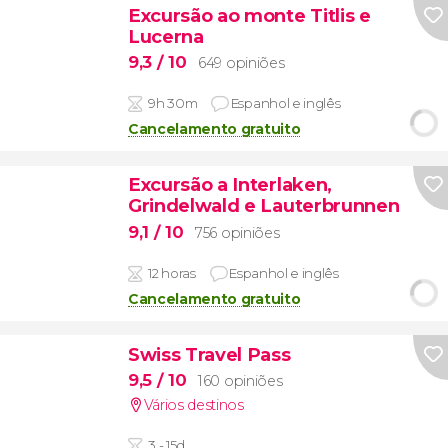
Excursão ao monte Titlis e
Lucerna
9,3
/ 10
649 opiniões
9h 30m
Espanhol e inglês
Cancelamento gratuito
Excursão a Interlaken,
Grindelwald e Lauterbrunnen
9,1
/ 10
756 opiniões
12 horas
Espanhol e inglês
Cancelamento gratuito
Swiss Travel Pass
9,5
/ 10
160 opiniões
Vários destinos
3 - 15d