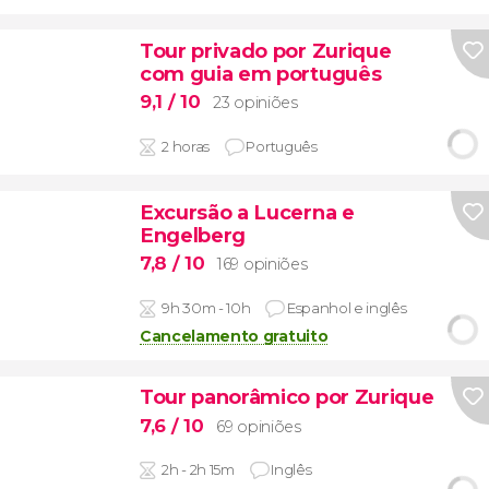
Tour privado por Zurique
com guia em português
9,1
/ 10
23 opiniões
2 horas
Português
Excursão a Lucerna e
Engelberg
7,8
/ 10
169 opiniões
9h 30m - 10h
Espanhol e inglês
Cancelamento gratuito
Tour panorâmico por Zurique
7,6
/ 10
69 opiniões
2h - 2h 15m
Inglês