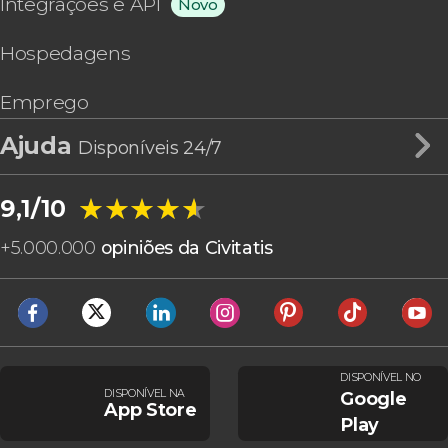
Integrações e API
Novo
Hospedagens
Emprego
Ajuda
Disponíveis 24/7
★★★★★
★★★★★
9,1/10
+
5.000.000
opiniões da Civitatis
DISPONÍVEL NO
DISPONÍVEL NA
Google
App Store
Play