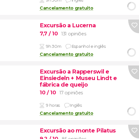
9h 30m
Inglês
Cancelamento gratuito
Excursão a Lucerna
7,7
/ 10
131 opiniões
9h 30m
Espanhol e inglês
Cancelamento gratuito
Excursão a Rapperswil e
Einsiedeln + Museu Lindt e
fábrica de queijo
10
/ 10
17 opiniões
9 horas
Inglês
Cancelamento gratuito
Excursão ao monte Pilatus
9,2
/ 10
85 opiniões