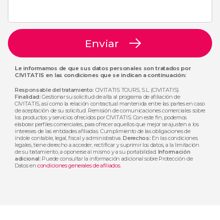
Enviar
Le informamos de que sus datos personales son tratados por
CIVITATIS en las condiciones que se indican a continuación:
Responsable del tratamiento:
CIVITATIS TOURS, S.L. (CIVITATIS).
Finalidad:
Gestionar su solicitud de alta al programa de afiliación de
CIVITATIS, así como la relación contractual mantenida entre las partes en caso
de aceptación de su solicitud. Remisión de comunicaciones comerciales sobre
los productos y servicios ofrecidos por CIVITATIS. Con este fin, podemos
elaborar perfiles comerciales, para ofrecer aquellos que mejor se ajusten a los
intereses de las entidades afiliadas. Cumplimiento de las obligaciones de
índole contable, legal, fiscal y administrativa.
Derechos:
En las condiciones
legales, tiene derecho a acceder, rectificar y suprimir los datos, a la limitación
de su tratamiento, a oponerse al mismo y a su portabilidad.
Información
adicional:
Puede consultar la información adicional sobre Protección de
Datos en
condiciones generales de afiliados
.