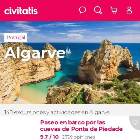
Portugal
Algarve
148 excursiones y actividades en Algarve
Paseo en barco por las
cuevas de Ponta da Piedade
9,7
/ 10
2.799 opiniones