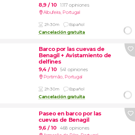
8,9
/ 10
1.117 opiniones
Albufeira
,
Portugal
2h 30m
Español
Cancelación gratuita
Barco por las cuevas de
Benagil + Avistamiento de
delfines
9,4
/ 10
541 opiniones
Portimão
,
Portugal
2h 30m
Español
Cancelación gratuita
Paseo en barco por las
cuevas de Benagil
9,6
/ 10
468 opiniones