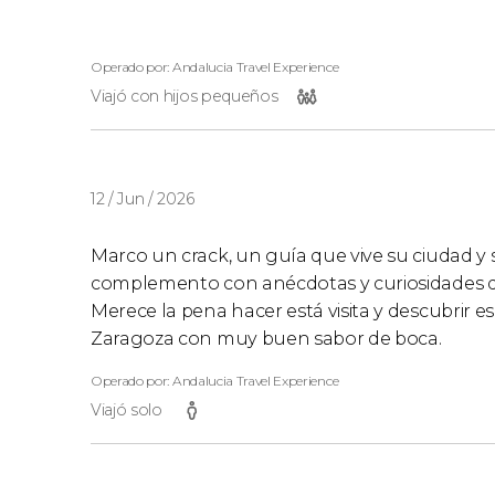
Operado por: Andalucia Travel Experience
Viajó con hijos pequeños
12 / Jun / 2026
Marco un crack, un guía que vive su ciudad y su
complemento con anécdotas y curiosidades de a
Merece la pena hacer está visita y descubrir 
Zaragoza con muy buen sabor de boca.
Operado por: Andalucia Travel Experience
Viajó solo