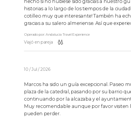
hecho si no hubiese sido gracias a nuestro 
historias a lo largo de los tiempos de la ciud
cotilleo muy que interesante! También ha e
gracias a su salero almeriense. Así que expe
Operado por: Andalucia Travel Experience
Viajó en pareja
10 / Jul / 2026
Marcos ha sido un guía excepcional. Paseo mu
plaza de la catedral, pasando por su barrio q
continuando por la alcazaba y el ayuntamient
Muy recomendable aunque por favor visiten 
pueden perder.