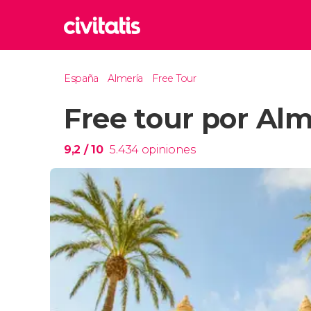
Rom
España
Almería
Free Tour
Italia
Free tour por Alm
Lond
Reino 
Edim
9,2
/ 10
5.434
opiniones
Reino 
Marr
Marrue
Prag
Repúbl