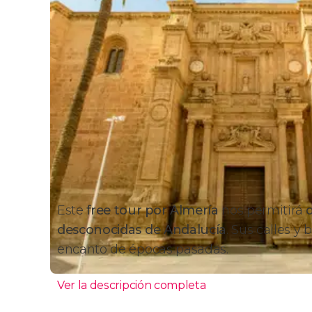
Este
free tour por Almería
nos permitirá
desconocidas de Andalucía
. Sus calles y
encanto de épocas pasadas.
Ver la descripción completa
Itinerario