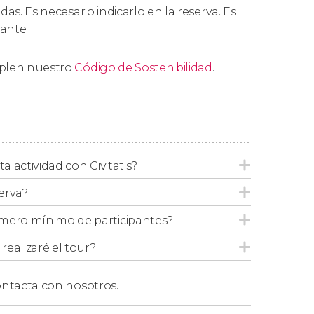
edas. Es necesario indicarlo en la reserva. Es
ante.
para más de 6 personas
, aunque se hagan en
mplen nuestro
Código de Sostenibilidad
.
os recomendamos reservar un
tour privado por
ta actividad con Civitatis?
erva?
mero mínimo de participantes?
ealizaré el tour?
ntacta con nosotros.