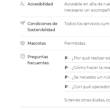
Accesibilidad
Accesible en silla de ru
Grupos
necesario un acompañ
En nuestro free tour
no se admiten reservas 
Condiciones de
Todos los servicios cu
distintas reservas. Si sois un grupo mayor, 
Sostenibilidad
Almería
.
Mascotas
Permitidas.
Preguntas
P
-
¿Por qué realizar es
frecuentes
P
-
¿Cómo hacer la res
P
-
¿Se necesita un nú
P
-
¿Con qué operador r
Si tienes otras dudas,
co