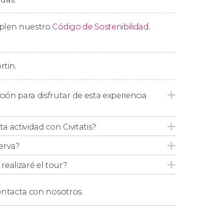
audiovisuales os permitirán conocer también
dt
, como su pareja
Hendrickje
, su hijo
Titus
y
mplen nuestro
Código de Sostenibilidad
.
rtin.
dam Experience abre
de lunes a domingo
ción para disfrutar de esta experiencia
 cada 10 minutos
. Dependiendo de la
os minutos antes de que comience la
ta actividad con Civitatis?
erva?
bles y están sujetos a cambios
.
ealizaré el tour?
ntacta con nosotros.