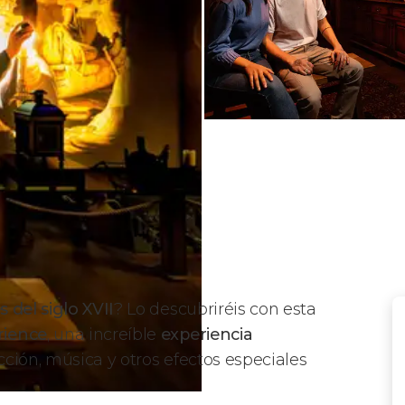
 del siglo XVII
? Lo descubriréis con esta
rience
, una increíble
experiencia
ción, música y otros efectos especiales