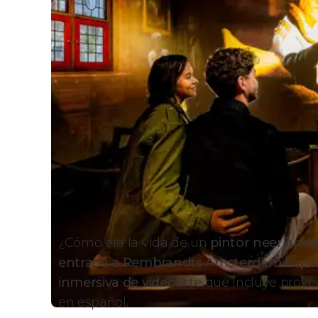
¿Cómo era la vida de un
pintor neerlandés
entrada a Rembrandts Amsterdam Expe
inmersiva de videoarte
que incluye proyec
en español.