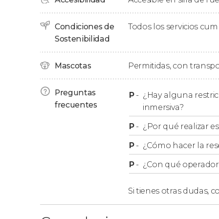
Tanto la proyección como los demás efectos 
a diversos miembros de la
familia de Rembran
Condiciones de
Todos los servicios cu
su hija
Cornelia
.
Sostenibilidad
Horarios
Mascotas
Permitidas, con transpo
La experiencia inmersiva Rembrandts Amster
Preguntas
P
-
¿Hay alguna restric
desde las 11:00 hasta las 19:00 horas
, con
pases
frecuentes
inmersiva?
afluencia, puede que tengáis que esperar un
P
-
¿Por qué realizar es
proyección de vuestro pase.
P
-
¿Cómo hacer la res
Tened en cuenta que
estos horarios son flexi
P
-
¿Con qué operador r
Si tienes otras dudas,
co