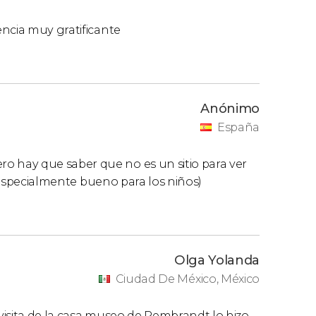
encia muy gratificante
Anónimo
España
 hay que saber que no es un sitio para ver
 (especialmente bueno para los niños)
Olga Yolanda
Ciudad De México, México
visita de la casa museo de Rembrandt lo hizo