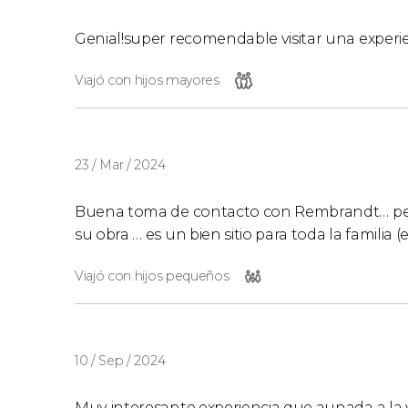
Genial!super recomendable visitar una experi
Viajó con hijos mayores
23 / Mar / 2024
Buena toma de contacto con Rembrandt… pero
su obra … es un bien sitio para toda la familia
Viajó con hijos pequeños
10 / Sep / 2024
Muy interesante experiencia que aunada a la 