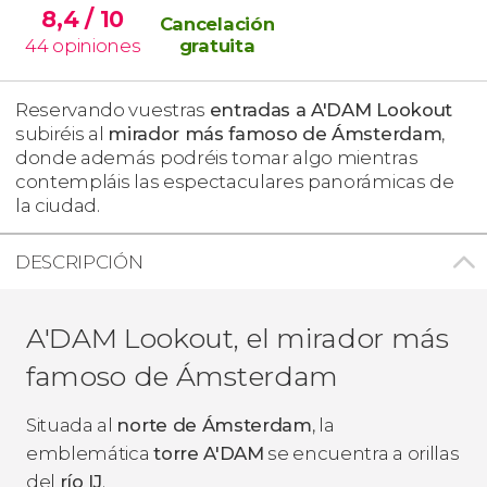
8,4
/ 10
Cancelación
44
opiniones
gratuita
Reservando vuestras
entradas a A'DAM Lookout
subiréis al
mirador más famoso de Ámsterdam
,
donde además podréis tomar algo mientras
contempláis las espectaculares panorámicas de
la ciudad.
DESCRIPCIÓN
A'DAM Lookout, el mirador más
famoso de Ámsterdam
Situada al
norte de Ámsterdam
, la
emblemática
torre A'DAM
se encuentra a orillas
del
río IJ
.