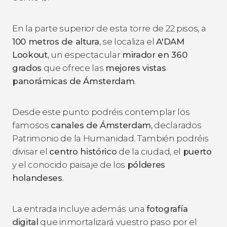
En la parte superior de esta torre de 22 pisos, a
100 metros de altura
, se localiza el
A'DAM
Lookout
, un espectacular
mirador en 360
grados
que ofrece las
mejores vistas
panorámicas de Ámsterdam
.
Desde este punto podréis contemplar los
famosos
canales de Ámsterdam
, declarados
Patrimonio de la Humanidad. También podréis
divisar el
centro histórico
de la ciudad, el
puerto
y el conocido paisaje de los
pólderes
holandeses
.
La entrada incluye además una
fotografía
digital
que inmortalizará vuestro paso por el