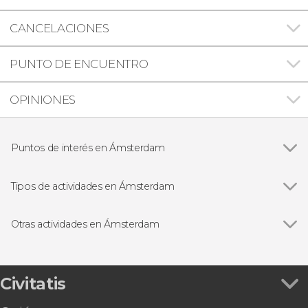
CANCELACIONES
PUNTO DE ENCUENTRO
OPINIONES
Puntos de interés en Ámsterdam
Ver todas
Barrio Rojo de Ámsterdam
Barrio judío de Ámsterdam
Tipos de actividades en Ámsterdam
Museo Van Gogh
Ver todas
Visitas guiadas en Ámsterdam
Rijksmuseum
Free tours en Ámsterdam
Otras actividades en Ámsterdam
Excursiones de un día desde Ámsterdam
Ver todas
Excursión a Volendam, Marken, Edam y Zaanse
Paseos en barco en Ámsterdam
Schans
Entradas
Excursión a Brujas
Civitatis
Tours en bicicleta en Ámsterdam
Tour de Ana Frank por el barrio judío
Gastronomía en Ámsterdam