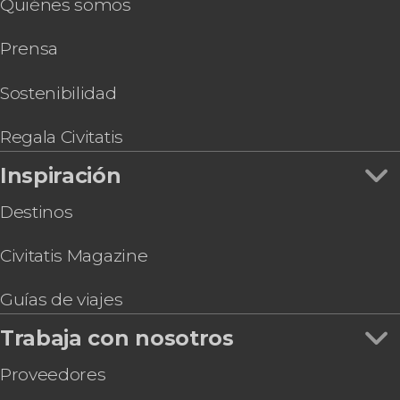
Quiénes somos
Entradas para la Heineken Experience + Rooftop
opcional
Prensa
Entradas a A'DAM Lookout
Entrada al Icebar Xtracold
Entrada al Museo Moco de Ámsterdam
Sostenibilidad
Autobús turístico de Ámsterdam
Entrada al Madame Tussauds de Ámsterdam
Regala Civitatis
Entrada al Museo de la Ciencia NEMO
Inspiración
Destinos
Civitatis Magazine
Guías de viajes
Trabaja con nosotros
Proveedores