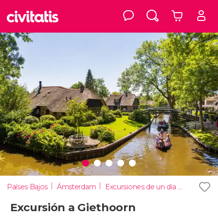
Países Bajos
Ámsterdam
Excursiones de un día desde Ámsterdam
Excursión a Giethoorn