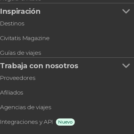
Excursión a la playa El Paredón con curso de
Inspiración
surf
Tour por las criptas de Antigua Guatemala
Destinos
Civitatis Magazine
Guías de viajes
Trabaja con nosotros
Proveedores
Afiliados
Agencias de viajes
Integraciones y API
Nuevo