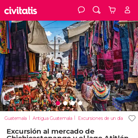
Guatemala
Antigua Guatemala
Excursiones de un día
Excursión al mercado de
Chichicastenango y el lago Atitlán