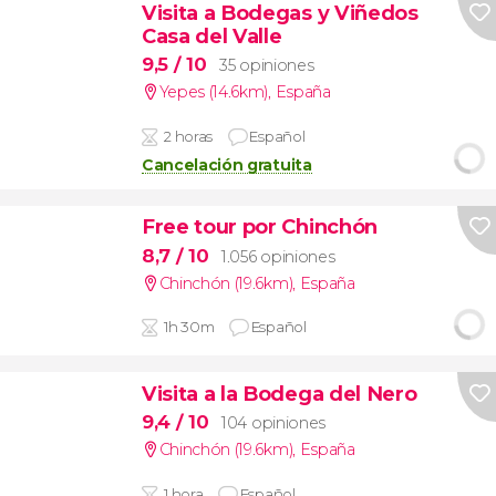
Visita a Bodegas y Viñedos
Casa del Valle
9,5
/ 10
35 opiniones
Yepes (14.6km)
,
España
2 horas
Español
Cancelación gratuita
Free tour por Chinchón
8,7
/ 10
1.056 opiniones
Chinchón (19.6km)
,
España
1h 30m
Español
Visita a la Bodega del Nero
9,4
/ 10
104 opiniones
Chinchón (19.6km)
,
España
1 hora
Español