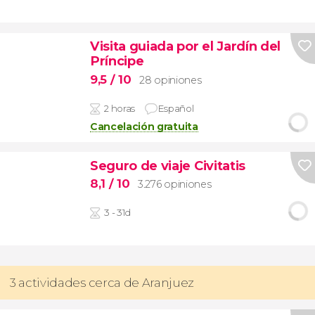
Visita guiada por el Jardín del
Príncipe
9,5
/ 10
28 opiniones
2 horas
Español
Cancelación gratuita
Seguro de viaje Civitatis
8,1
/ 10
3.276 opiniones
3 - 31d
3 actividades cerca de Aranjuez