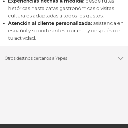
Experiencias hechas a medida:
desde rutas
históricas hasta catas gastronómicas o visitas
culturales adaptadas a todos los gustos.
Atención al cliente personalizada:
asistencia en
español y soporte antes, durante y después de
tu actividad.
Otros destinos cercanos a Yepes
Ver todas
Aranjuez
Toledo
Chinchón
Consuegra
Arroyomolinos