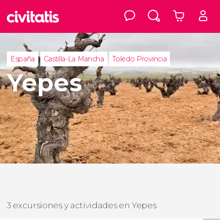
España
Castilla-La Mancha
Toledo Provincia
Yepes
3 excursiones y actividades en Yepes